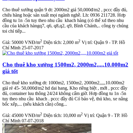
Cho thuê xưởng quận 9 dt: 2000m2 giá 50,000đ/m2 , pccc đầy đủ,
chứa hàng hoặc sản xuất mọi ngành nghề. Lh: 0936 211728. Hơp
đồng tu 1n -5n tuy theo nhu cầu khach hàng (có thể xd theo nhu
cầu của khách hàngq7, q6, q8,q2, q9, Bình Chánh,.. công ty chúng
toi chỉ tiếp...
2
2
Giá:
50000 VNĐ/m
Diện tích:
2,000 m
Vị trí:
Quận 9 - TP. Hồ
Chí Minh
25-07-2017
Cho thuê kho xưởng 1500m2, 2000m2,,,,,10.000m2
giá tốt
Cho thuê kho xường dt: 1000m2, 1500m2, 2000m2,,,,,10.000m2
giá rẻ 45- 50,000đ/m2 hd dai hang, Kho riêng biệt , mới , pccc đầy
đủ, container luu thông 24/24 không cấm giờ. Hơp đồng tu 1n -5n
tuy theo nhu cầu khach . pccc đầy đủ Có bảo vệ, thủ kho, xe nâng
bốc xếp,... (nếu khách cần) công...
2
2
Giá:
45000 VNĐ/m
Diện tích:
10,000 m
Vị trí:
Quận 9 - TP. Hồ
Chí Minh
07-07-2018