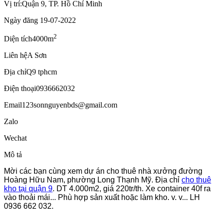
Vị trí:
Quận 9, TP. Hồ Chí Minh
Ngày đăng
19-07-2022
2
Diện tích
4000m
Liên hệ
A Sơn
Địa chỉ
Q9 tphcm
Điện thoại
0936662032
Email
123sonnguyenbds@gmail.com
Zalo
Wechat
Mô tả
Mời các bạn cùng xem dự án cho thuê nhà xưởng đường
Hoàng Hữu Nam, phường Long Thạnh Mỹ. Địa chỉ
cho thuê
kho tại quận 9
. DT 4.000m2, giá 220tr/th. Xe container 40f ra
vào thoải mái... Phù hợp sản xuất hoặc làm kho. v. v... LH
0936 662 032.