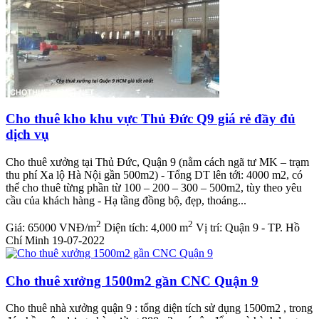
Cho thuê kho khu vực Thủ Đức Q9 giá rẻ đầy đủ
dịch vụ
Cho thuê xưởng tại Thủ Đức, Quận 9 (nằm cách ngã tư MK – trạm
thu phí Xa lộ Hà Nội gần 500m2) - Tổng DT lên tới: 4000 m2, có
thể cho thuê từng phần từ 100 – 200 – 300 – 500m2, tùy theo yêu
cầu của khách hàng - Hạ tầng đồng bộ, đẹp, thoáng...
2
2
Giá:
65000 VNĐ/m
Diện tích:
4,000 m
Vị trí:
Quận 9 - TP. Hồ
Chí Minh
19-07-2022
Cho thuê xưởng 1500m2 gần CNC Quận 9
Cho thuê nhà xưởng quận 9 : tổng diện tích sử dụng 1500m2 , trong