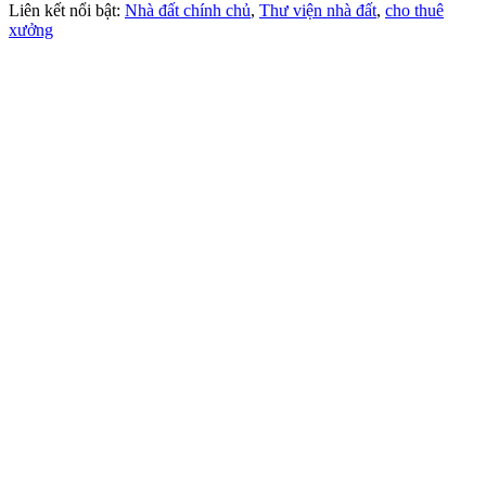
Liên kết nổi bật:
Nhà đất chính chủ
,
Thư viện nhà đất
,
cho thuê
xưởng