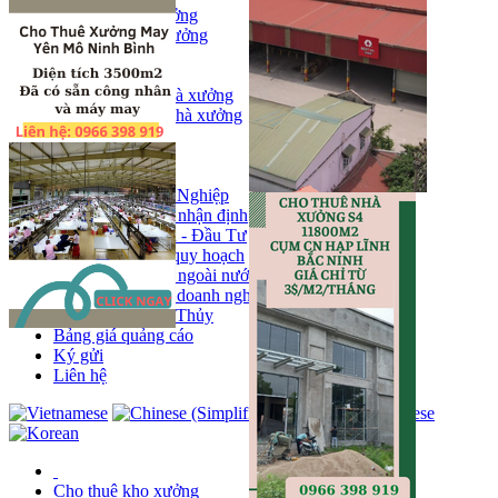
Bán kho, nhà xưởng
Bán kho xưởng
Kho
Mặt bằng
Cho thuê kho, nhà xưởng
Cho thuê nhà xưởng
Kho
Mặt bằng
Tin tức
Khu Công Nghiệp
Phân tích - nhận định
Chính sách - Đầu Tư
Thông tin quy hoạch
Thị trường ngoài nước
Hoạt động doanh nghiẹp
Tin Phong Thủy
Bảng giá quảng cáo
Ký gửi
Liên hệ
Cho thuê kho xưởng