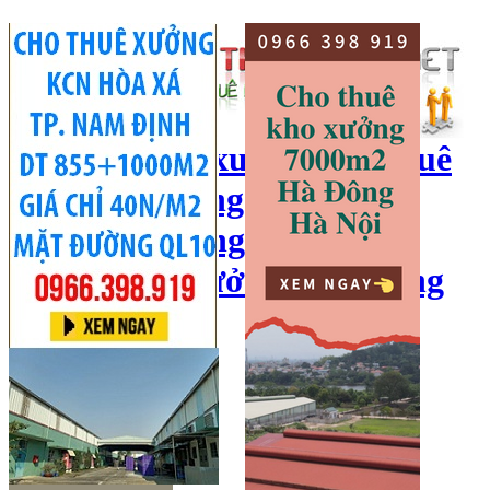
cho thuê kho xưởng, cho thuê
kho, kho xưởng hà nội, cho
thuê nhà xưởng, cho thuê
xưởng, kho xưởng hải dương
Hotline:
0966 398 919
Đăng nhập
|
Đăng ký
Đăng tin bán/cho thuê
Trang chủ