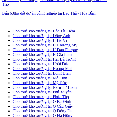
Thọ
Bán 6.8ha đất dự án công nghiệp tại Lạc Thủy Hòa Bình
Cho thuê kho xưởng tại Hà Nội
Cho thuê kho xưởng tại Bắc Từ Liêm
Cho thuê kho xưởng tại Đông Anh
Cho thuê kho xưởng tại H Ba Vì
Cho thuê kho xưởng tại H Chương Mỹ
Cho thuê kho xưởng tại H Đan Phượng
Cho thuê kho xưởng tại H Gia Lâm
Cho thuê kho xưởng tại Hai Bà Trưng
Cho thuê kho xưởng tại Hoài Đức
Cho thuê kho xưởng tại Hoàng Mai
Cho thuê kho xưởng tại Long Biên
Cho thuê kho xưởng tại Mê Linh
Cho thuê kho xưởng tại Mỹ Đức
Cho thuê kho xưởng tại Nam Từ Liêm
Cho thuê kho xưởng tại Phú Xuyên
Cho thuê kho xưởng tại Phúc Thọ
Cho thuê kho xưởng tại Q Ba Đình
Cho thuê kho xưởng tại Q Cầu Giấy
Cho thuê kho xưởng tại Q Đống Đa
Cho thuê kho xưởng tại Q Hà Đông