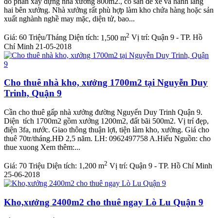
đó phần xây dựng nhà xưởng 800m2., có sân để xe và hành lang
hai bên xưởng. Nhà xưởng rất phù hợp làm kho chứa hàng hoặc sản
xuất nghành nghề may mặc, diện tử, bao...
2
Giá:
60 Triệu/Tháng
Diện tích:
1,500 m
Vị trí:
Quận 9 - TP. Hồ
Chí Minh
21-05-2018
Cho thuê nhà kho, xưởng 1700m2 tại Nguyễn Duy
Trinh, Quận 9
Cần cho thuê gấp nhà xưởng đường Nguyển Duy Trinh Quận 9.
Diện tích 1700m2 gồm xưởng 1200m2, đất bãi 500m2. Vị trí đẹp,
điện 3fa, nước. Giao thông thuận lợi, tiện làm kho, xưởng. Giá cho
thuê 70tr/tháng.HĐ 2,5 năm. LH: 0962497758 A.Hiếu Nguồn: cho
thue xuong Xem thêm:...
2
Giá:
70 Triệu
Diện tích:
1,200 m
Vị trí:
Quận 9 - TP. Hồ Chí Minh
25-06-2018
Kho,xưởng 2400m2 cho thuê ngay Lò Lu Quận 9