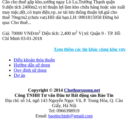
Cần cho thuê gấp kho,xưởng ngay Lò Lu,Trường Thạnh quận
9.diện tích 2400m2.vị trí thuận lợi làm kho chứa hàng hoặc sản xuất
may mặc,dệt..có trạm điện,vp..xe tải lưu thông thuận lợi.giá cho
thuê 70ng/m2.(chưa vat).HĐ dài hạn.LH: 0901815058 Đừng bỏ
qua: Cho thuê...
2
2
Giá:
70000 VNĐ/m
Diện tích:
2,400 m
Vị trí:
Quận 9 - TP. Hồ
Chí Minh
03-01-2018
Xem thêm các tin khác cùng khu vực
Điều khoản thỏa thuận
Hướng dẩn sử dụng
Quy định sử dụng
Dự án
Copyright © 2014
Chothuexuong
.net
Công TNHH Tư vấn Đầu tư Bất động sản Bảo Tín
Địa chỉ: số 14, ngõ 143 Nguyễn Ngọc Vũ, P. Trung Hòa, Q. Càu
Giấy, Hà Nội
Tel: 0966398919
Email:
baotinchinh@gmail.com