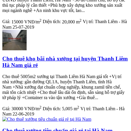
thủ tục pháp lý cần thiết +Phù hợp xây dựng kho xưởng sản xuất
mọi ngành nghề +An ninh khu vực tốt, lao...
2
2
Giá:
15000 VNĐ/m
Diện tích:
20,000 m
Vị trí:
Thanh Liêm - Hà
Nam
25-07-2019
Cho thuê kho bãi nhà xưởng tại huyện Thanh Liêm
Hà Nam giá rẻ
Cho thuê 5005m2 xưởng tại Thanh Liêm Hà Nam giá tốt +Vị trí
nhà xưởng: gần đường QL1A, huyện Thanh Liêm, tỉnh Hà
Nam +Nhà xưởng đạt chuẩn công nghiệp, khung zamil tiền chế,
mái tôn cách nhiệt +Cho thuê lâu dài ổn định, sẵn sàng hỗ trợ giấy
tờ pháp lý +Container ra vào tận xưởng +Gía thuê...
2
2
Giá:
30000 VNĐ/m
Diện tích:
5,005 m
Vị trí:
Thanh Liêm - Hà
Nam
22-06-2019
Cho thuê xưởng tiêu chuẩn giá rẻ tại Hà Nam