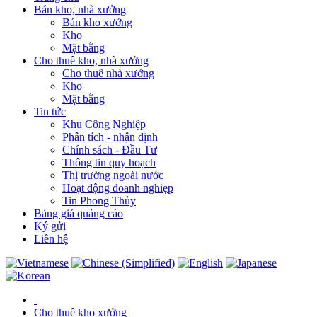
Bán kho, nhà xưởng
Bán kho xưởng
Kho
Mặt bằng
Cho thuê kho, nhà xưởng
Cho thuê nhà xưởng
Kho
Mặt bằng
Tin tức
Khu Công Nghiệp
Phân tích - nhận định
Chính sách - Đầu Tư
Thông tin quy hoạch
Thị trường ngoài nước
Hoạt động doanh nghiẹp
Tin Phong Thủy
Bảng giá quảng cáo
Ký gửi
Liên hệ
Cho thuê kho xưởng