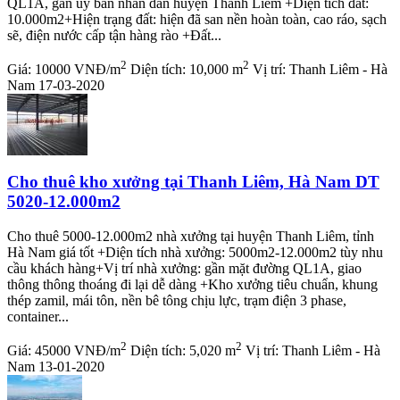
QL1A, gần ủy ban nhân dân huyện Thanh Liêm +Diện tích đất:
10.000m2+Hiện trạng đất: hiện đã san nền hoàn toàn, cao ráo, sạch
sẽ, điện nước cấp tận hàng rào +Đất...
2
2
Giá:
10000 VNĐ/m
Diện tích:
10,000 m
Vị trí:
Thanh Liêm - Hà
Nam
17-03-2020
Cho thuê kho xưởng tại Thanh Liêm, Hà Nam DT
5020-12.000m2
Cho thuê 5000-12.000m2 nhà xưởng tại huyện Thanh Liêm, tỉnh
Hà Nam giá tốt +Diện tích nhà xưởng: 5000m2-12.000m2 tùy nhu
cầu khách hàng+Vị trí nhà xưởng: gần mặt đường QL1A, giao
thông thông thoáng đi lại dễ dàng +Kho xưởng tiêu chuẩn, khung
thép zamil, mái tôn, nền bê tông chịu lực, trạm điện 3 phase,
container...
2
2
Giá:
45000 VNĐ/m
Diện tích:
5,020 m
Vị trí:
Thanh Liêm - Hà
Nam
13-01-2020