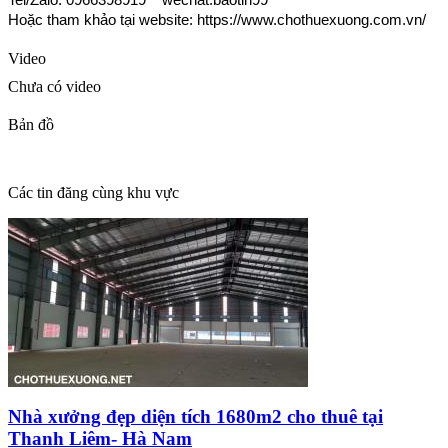
Tel/Zalo: 0966398919
wechat:baotin99
Hoặc tham khảo tại website: https://www.chothuexuong.com.vn/
Video
Chưa có video
Bản đồ
Các tin đăng cùng khu vực
Nhà xưởng đẹp diện tích 1680m2 cho thuê tại
Thanh Liêm- Hà Nam