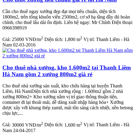
Cần cho thuê ngay xưởng đẹp đạt mọi tiêu chuẩn, diện tích
1800m2, trên tổng khuôn viên 2500m2, cơ sở hạ tầng đầy đủ hoàn
chỉnh, cho thuê lâu dài ổn định. Liên hệ ngay: Mr Chính Điện thoại:
0966398919
2
2
Giá:
25000 VNĐ/m
Diện tích:
1,800 m
Vị trí:
Thanh Liêm - Hà
Nam
02-03-2016
Cho thuê nhà xưởng, kho 1.600m2 tại Thanh Liêm
Hà Nam gồm 2 xưởng 800m2 giá rẻ
Cho thuê nhà xưởng sản xuất, kho chứa hàng tại huyện Thanh
Liêm, Hà NamDiện tích nhà xưởng rộng : 1.600m2 gồm 2 nhà
xưởng 800m2+ Kho xưởng nằm vị trí giao thông thuận tiện,
container đi lại thoải mái, dễ dàng xuất nhập hàng hóa+ Xưởng
được xây với khung thép zamil, mái tôn sáng cách nhiệt, nền betong
chịu lực,...
2
2
Giá:
30000 VNĐ/m
Diện tích:
1,600 m
Vị trí:
Thanh Liêm - Hà
Nam
24-04-2017