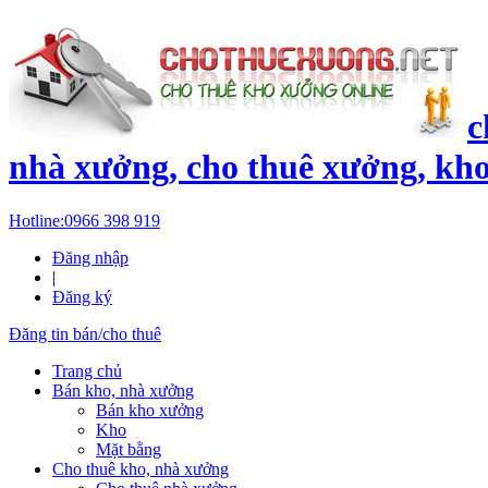
c
nhà xưởng, cho thuê xưởng, kh
Hotline:
0966 398 919
Đăng nhập
|
Đăng ký
Đăng tin bán/cho thuê
Trang chủ
Bán kho, nhà xưởng
Bán kho xưởng
Kho
Mặt bằng
Cho thuê kho, nhà xưởng