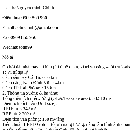
Liên hệ
Nguyen minh Chinh
Điện thoại
0909 866 966
Email
baotinchinh@gmail.com
Zalo
0909 866 966
Wechat
baotin99
Mô tả
Cơ hội đặt nhà máy tại khu phi thuế quan, vị trí sát cảng – tối ưu lo
1: Vị trí địa lý
Cách sân bay Cát Bi: ~16 km
Cách cảng Nam Đình Vũ: ~ 4km
Cách TP Hải Phòng: ~15 km
2. Thông tin xưởng & hạ tầng:
Tổng diện tích nhà xưởng (GLA/Leasable area): 58.510 m²
Diện tích tối thiểu (Unit size):
RBH: từ 3.342 m²
RBF: từ 2.302 m²
Diện tích văn phòng: 158 m²/tầng
Tiêu chuẩn LEED Gold – tối ưu năng lượng, nâng tầm hình ảnh doa
Hạ tầng đồng bộ, vận hành ổn định, tối ưu chi phí logistic