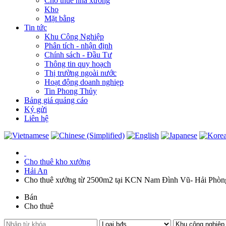
Cho thuê nhà xưởng
Kho
Mặt bằng
Tin tức
Khu Công Nghiệp
Phân tích - nhận định
Chính sách - Đầu Tư
Thông tin quy hoạch
Thị trường ngoài nước
Hoạt động doanh nghiẹp
Tin Phong Thủy
Bảng giá quảng cáo
Ký gửi
Liên hệ
Cho thuê kho xưởng
Hải An
Cho thuê xưởng từ 2500m2 tại KCN Nam Đình Vũ- Hải Phòn
Bán
Cho thuê