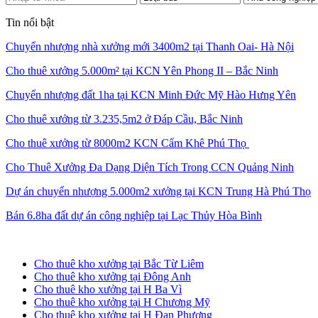
Tin nổi bật
Chuyển nhượng nhà xưởng mới 3400m2 tại Thanh Oai- Hà Nội
Cho thuê xưởng 5.000m² tại KCN Yên Phong II – Bắc Ninh
Chuyển nhượng đất 1ha tại KCN Minh Đức Mỹ Hào Hưng Yên
Cho thuê xưởng từ 3.235,5m2 ở Đáp Cầu, Bắc Ninh
Cho thuê xưởng từ 8000m2 KCN Cẩm Khê Phú Thọ
Cho Thuê Xưởng Đa Dạng Diện Tích Trong CCN Quảng Ninh
Dự án chuyển nhượng 5.000m2 xưởng tại KCN Trung Hà Phú Thọ
Bán 6.8ha đất dự án công nghiệp tại Lạc Thủy Hòa Bình
Cho thuê kho xưởng tại Hà Nội
Cho thuê kho xưởng tại Bắc Từ Liêm
Cho thuê kho xưởng tại Đông Anh
Cho thuê kho xưởng tại H Ba Vì
Cho thuê kho xưởng tại H Chương Mỹ
Cho thuê kho xưởng tại H Đan Phượng