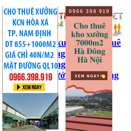
cho thuê kho xưởng, cho thuê
kho, kho xưởng hà nội, cho
thuê nhà xưởng, cho thuê
xưởng, kho xưởng hải dương
Hotline:
0966 398 919
Đăng nhập
|
Đăng ký
Đăng tin bán/cho thuê
Trang chủ