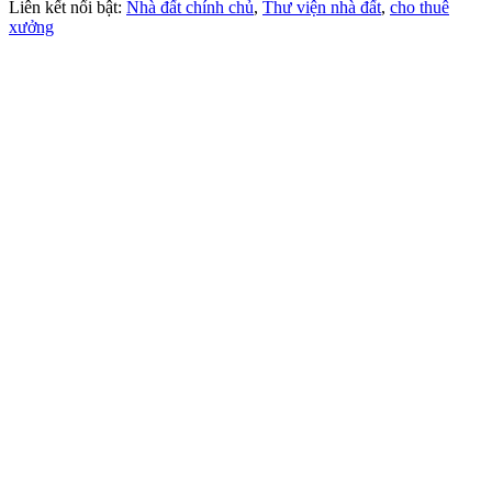
Liên kết nổi bật:
Nhà đất chính chủ
,
Thư viện nhà đất
,
cho thuê
xưởng