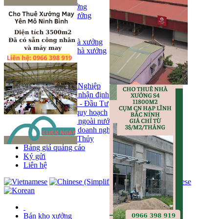
Bán kho, nhà xưởng
Bán kho xưởng
Kho
Mặt bằng
Cho thuê kho, nhà xưởng
Cho thuê nhà xưởng
Kho
Mặt bằng
Tin tức
Khu Công Nghiệp
Phân tích - nhận định
Chính sách - Đầu Tư
Thông tin quy hoạch
Thị trường ngoài nước
Hoạt động doanh nghiẹp
Tin Phong Thủy
Bảng giá quảng cáo
Ký gửi
Liên hệ
Bán kho xưởng