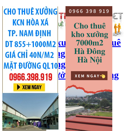
cho thuê kho xưởng, cho thuê
kho, kho xưởng hà nội, cho
thuê nhà xưởng, cho thuê
xưởng, kho xưởng hải dương
Hotline:
0966 398 919
Đăng nhập
|
Đăng ký
Đăng tin bán/cho thuê
Trang chủ