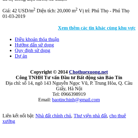
2
2
Giá:
42 USD/m
Diện tích:
20,000 m
Vị trí:
Phú Thọ - Phú Thọ
01-03-2019
Xem thêm các tin khác cùng khu vực
Điều khoản thỏa thuận
Hướng dẩn sử dụng
Quy định sử dụng
Dự án
Copyright © 2014
Chothuexuong
.net
Công TNHH Tư vấn Đầu tư Bất động sản Bảo Tín
Địa chỉ: số 14, ngõ 143 Nguyễn Ngọc Vũ, P. Trung Hòa, Q. Càu
Giấy, Hà Nội
Tel: 0966398919
Email:
baotinchinh@gmail.com
Liên kết nổi bật:
Nhà đất chính chủ
,
Thư viện nhà đất
,
cho thuê
xưởng