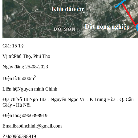
Giá: 15 Tỷ
Vị trí:
Phú Thọ, Phú Thọ
Ngày đăng
25-08-2023
2
Diện tích
5000m
Liên hệ
Nguyen minh Chinh
Địa chỉ
Số 14 Ngõ 143 - Nguyễn Ngọc Vũ - P. Trung Hòa - Q. Cầu
Giấy - Hà Nội
Điện thoại
0966398919
Email
baotinchinh@gmail.com
Zalo
0966398919