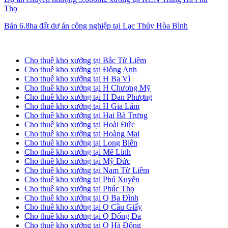
Thọ
Bán 6.8ha đất dự án công nghiệp tại Lạc Thủy Hòa Bình
Cho thuê kho xưởng tại Hà Nội
Cho thuê kho xưởng tại Bắc Từ Liêm
Cho thuê kho xưởng tại Đông Anh
Cho thuê kho xưởng tại H Ba Vì
Cho thuê kho xưởng tại H Chương Mỹ
Cho thuê kho xưởng tại H Đan Phượng
Cho thuê kho xưởng tại H Gia Lâm
Cho thuê kho xưởng tại Hai Bà Trưng
Cho thuê kho xưởng tại Hoài Đức
Cho thuê kho xưởng tại Hoàng Mai
Cho thuê kho xưởng tại Long Biên
Cho thuê kho xưởng tại Mê Linh
Cho thuê kho xưởng tại Mỹ Đức
Cho thuê kho xưởng tại Nam Từ Liêm
Cho thuê kho xưởng tại Phú Xuyên
Cho thuê kho xưởng tại Phúc Thọ
Cho thuê kho xưởng tại Q Ba Đình
Cho thuê kho xưởng tại Q Cầu Giấy
Cho thuê kho xưởng tại Q Đống Đa
Cho thuê kho xưởng tại Q Hà Đông