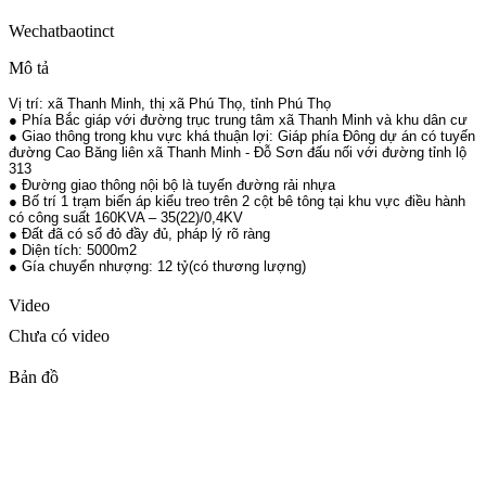
Wechat
baotinct
Mô tả
Vị trí: xã Thanh Minh, thị xã Phú Thọ, tỉnh Phú Thọ
● Phía Bắc giáp với đường trục trung tâm xã Thanh Minh và khu dân cư
● Giao thông trong khu vực khá thuận lợi: Giáp phía Đông dự án có tuyến
đường Cao Băng liên xã Thanh Minh - Đỗ Sơn đấu nối với đường tỉnh lộ
313
● Đường giao thông nội bộ là tuyến đường rải nhựa
● Bố trí 1 trạm biến áp kiểu treo trên 2 cột bê tông tại khu vực điều hành
có công suất 160KVA – 35(22)/0,4KV
● Đất đã có sổ đỏ đầy đủ, pháp lý rõ ràng
● Diện tích: 5000m2
● Gía chuyển nhượng: 12 tỷ(có thương lượng)
Video
Chưa có video
Bản đồ