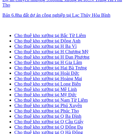
Thọ
Bán 6.8ha đất dự án công nghiệp tại Lạc Thủy Hòa Bình
Cho thuê kho xưởng tại Hà Nội
Cho thuê kho xưởng tại Bắc Từ Liêm
Cho thuê kho xưởng tại Đông Anh
Cho thuê kho xưởng tại H Ba Vì
Cho thuê kho xưởng tại H Chương Mỹ
Cho thuê kho xưởng tại H Đan Phượng
Cho thuê kho xưởng tại H Gia Lâm
Cho thuê kho xưởng tại Hai Bà Trưng
Cho thuê kho xưởng tại Hoài Đức
Cho thuê kho xưởng tại Hoàng Mai
Cho thuê kho xưởng tại Long Biên
Cho thuê kho xưởng tại Mê Linh
Cho thuê kho xưởng tại Mỹ Đức
Cho thuê kho xưởng tại Nam Từ Liêm
Cho thuê kho xưởng tại Phú Xuyên
Cho thuê kho xưởng tại Phúc Thọ
Cho thuê kho xưởng tại Q Ba Đình
Cho thuê kho xưởng tại Q Cầu Giấy
Cho thuê kho xưởng tại Q Đống Đa
Cho thuê kho xưởng tại Q Hà Đông