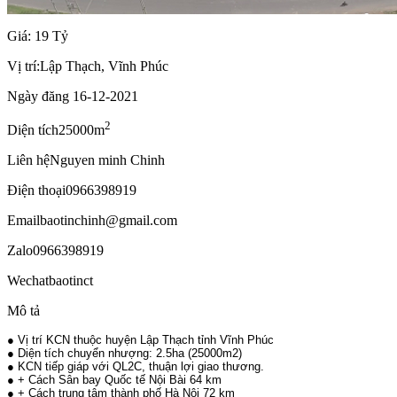
Giá: 19 Tỷ
Vị trí:
Lập Thạch, Vĩnh Phúc
Ngày đăng
16-12-2021
2
Diện tích
25000m
Liên hệ
Nguyen minh Chinh
Điện thoại
0966398919
Email
baotinchinh@gmail.com
Zalo
0966398919
Wechat
baotinct
Mô tả
● Vị trí KCN thuộc huyện Lập Thạch tỉnh Vĩnh Phúc
● Diện tích chuyển nhượng: 2.5ha (25000m2)
● KCN tiếp giáp với QL2C, thuận lợi giao thương.
● + Cách Sân bay Quốc tế Nội Bài 64 km
● + Cách trung tâm thành phố Hà Nội 72 km