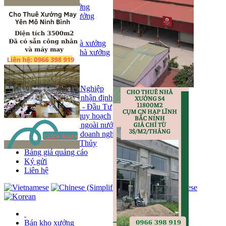
Bán kho, nhà xưởng
Bán kho xưởng
Kho
Mặt bằng
Cho thuê kho, nhà xưởng
Cho thuê nhà xưởng
Kho
Mặt bằng
Tin tức
Khu Công Nghiệp
Phân tích - nhận định
Chính sách - Đầu Tư
Thông tin quy hoạch
Thị trường ngoài nước
Hoạt động doanh nghiẹp
Tin Phong Thủy
Bảng giá quảng cáo
Ký gửi
Liên hệ
Bán kho xưởng