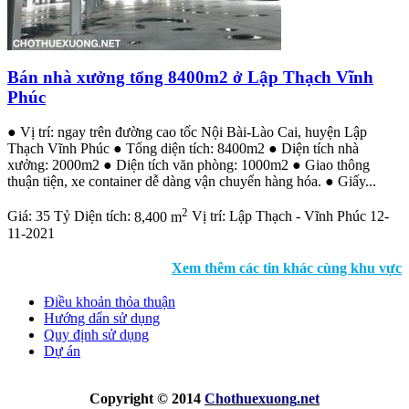
Bán nhà xưởng tổng 8400m2 ở Lập Thạch Vĩnh
Phúc
● Vị trí: ngay trên đường cao tốc Nội Bài-Lào Cai, huyện Lập
Thạch Vĩnh Phúc ● Tổng diện tích: 8400m2 ● Diện tích nhà
xưởng: 2000m2 ● Diện tích văn phòng: 1000m2 ● Giao thông
thuận tiện, xe container dễ dàng vận chuyển hàng hóa. ● Giấy...
2
Giá:
35 Tỷ
Diện tích:
8,400 m
Vị trí:
Lập Thạch - Vĩnh Phúc
12-
11-2021
Xem thêm các tin khác cùng khu vực
Điều khoản thỏa thuận
Hướng dẩn sử dụng
Quy định sử dụng
Dự án
Copyright © 2014
Chothuexuong
.net