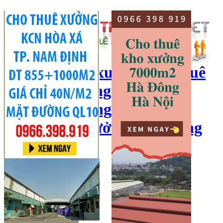
cho thuê kho xưởng, cho thuê
kho, kho xưởng hà nội, cho
thuê nhà xưởng, cho thuê
xưởng, kho xưởng hải dương
Hotline:
0966 398 919
Đăng nhập
|
Đăng ký
Đăng tin bán/cho thuê
Trang chủ