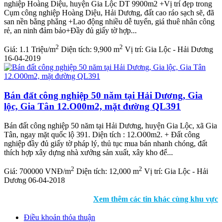
nghiệp Hoàng Diệu, huyện Gia Lộc DT 9900m2 +Vị trí đẹp trong
Cụm công nghiệp Hoàng Diệu, Hải Dương, đất cao ráo sạch sẽ, đã
san nền bằng phẳng +Lao động nhiều dễ tuyển, giá thuê nhân công
rẻ, an ninh đảm bảo+Đầy đủ giấy tờ hợp...
2
2
Giá:
1.1 Triệu/m
Diện tích:
9,900 m
Vị trí:
Gia Lộc - Hải Dương
16-04-2019
Bán đất công nghiệp 50 năm tại Hải Dương, Gia
lộc, Gia Tân 12.O00m2, mặt đường QL391
Bán đất công nghiệp 50 năm tại Hải Dương, huyện Gia Lộc, xã Gia
Tân, ngay mặt quốc lộ 391. Diện tích : 12.O00m2. + Đất công
nghiệp đầy đủ giấy tờ pháp lý, thủ tục mua bán nhanh chóng, đất
thích hợp xây dựng nhà xưởng sản xuất, xây kho để...
2
2
Giá:
700000 VNĐ/m
Diện tích:
12,000 m
Vị trí:
Gia Lộc - Hải
Dương
06-04-2018
Xem thêm các tin khác cùng khu vực
Điều khoản thỏa thuận