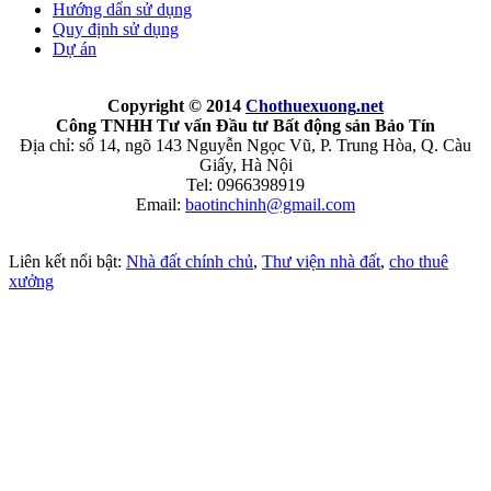
Hướng dẩn sử dụng
Quy định sử dụng
Dự án
Copyright © 2014
Chothuexuong
.net
Công TNHH Tư vấn Đầu tư Bất động sản Bảo Tín
Địa chỉ: số 14, ngõ 143 Nguyễn Ngọc Vũ, P. Trung Hòa, Q. Càu
Giấy, Hà Nội
Tel: 0966398919
Email:
baotinchinh@gmail.com
Liên kết nổi bật:
Nhà đất chính chủ
,
Thư viện nhà đất
,
cho thuê
xưởng