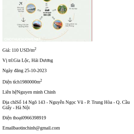
2
Giá: 110 USD/m
Vị trí:
Gia Lộc, Hải Dương
Ngày đăng
25-10-2023
2
Diện tích
1980000m
Liên hệ
Nguyen minh Chinh
Địa chỉ
Số 14 Ngõ 143 - Nguyễn Ngọc Vũ - P. Trung Hòa - Q. Cầu
Giấy - Hà Nội
Điện thoại
0966398919
Email
baotinchinh@gmail.com