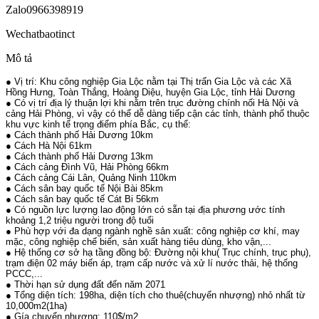
Zalo
0966398919
Wechat
baotinct
Mô tả
● Vị trí: Khu công nghiệp Gia Lộc nằm tại Thị trấn Gia Lộc và các Xã
Hồng Hưng, Toàn Thắng, Hoàng Diệu, huyện Gia Lộc, tỉnh Hải Dương
● Có vị trí địa lý thuận lợi khi nằm trên trục đường chính nối Hà Nội và
cảng Hải Phòng, vì vậy có thể dễ dàng tiếp cận các tỉnh, thành phố thuộc
khu vực kinh tế trọng điểm phía Bắc, cụ thể:
● Cách thành phố Hải Dương 10km
● Cách Hà Nội 61km
● Cách thành phố Hải Dương 13km
● Cách cảng Đình Vũ, Hải Phòng 66km
● Cách cảng Cái Lân, Quảng Ninh 110km
● Cách sân bay quốc tế Nội Bài 85km
● Cách sân bay quốc tế Cát Bi 56km
● Có nguồn lực lượng lao động lớn có sẵn tại địa phương ước tính
khoảng 1,2 triệu người trong độ tuổi
● Phù hợp với đa dạng ngành nghề sản xuất: công nghiệp cơ khí, may
mặc, công nghiệp chế biến, sản xuất hàng tiêu dùng, kho vận,...
● Hệ thống cơ sở hạ tầng đồng bộ: Đường nội khu( Trục chính, trục phụ),
trạm điện 02 máy biến áp, trạm cấp nước và xử lí nước thải, hệ thống
PCCC,...
● Thời hạn sử dụng đất đến năm 2071
● Tổng diện tích: 198ha, diện tích cho thuê(chuyển nhượng) nhỏ nhất từ
10,000m2(1ha)
● Gía chuyển nhượng: 110$/m2