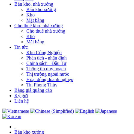
Bán kho, nhà xưởng
Bán kho xưởng
Kho
Mặt bằng
Cho thuê kho, nhà xưởng
Cho thuê nhà xưởng
Kho
Mặt bằng
Tin tức
Khu Công Nghiệp
Phân tích - nhận định
Chính sách - Đầu Tư
Thông tin quy hoạch
Thị trường ngoài nước
Hoạt động doanh nghiẹp
Tin Phong Thủy
Bảng giá quảng cáo
Ký gửi
Liên hệ
Bán kho xưởng