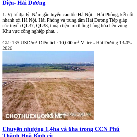
Diệu- Hải Dương
1. Vị trí địa lý Nằm gần tuyến cao tốc Hà Nội – Hải Phòng, kết nối
nhanh tới Hà Nội, Hải Phòng và trung tâm Hải Dương Tiếp giáp
các tuyến QL37, QL38, thuận tiện lưu thông hàng hóa liên vùng
Khu vực công nghiệp phát...
2
2
Giá:
135 USD/m
Diện tích:
10,000 m
Vị trí:
- Hải Dương
13-05-
2026
Chuyển nhượng 1,4ha và 6ha trong CCN Phú
Thành Hoà Bình cũ