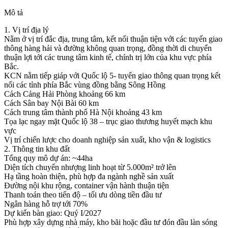
Mô tả
1. Vị trí địa lý
Nằm ở vị trí đắc địa, trung tâm, kết nối thuận tiện với các tuyến giao
thông hàng hải và đường không quan trọng, đồng thời di chuyển
thuận lợi tới các trung tâm kinh tế, chính trị lớn của khu vực phía
Bắc.
KCN nằm tiếp giáp với Quốc lộ 5- tuyến giao thông quan trọng kết
nối các tỉnh phía Bắc vùng đồng bằng Sông Hồng
Cách Cảng Hải Phòng khoảng 66 km
Cách Sân bay Nội Bài 60 km
Cách trung tâm thành phố Hà Nội khoảng 43 km
Tọa lạc ngay mặt Quốc lộ 38 – trục giao thương huyết mạch khu
vực
Vị trí chiến lược cho doanh nghiệp sản xuất, kho vận & logistics
2. Thông tin khu đất
Tổng quy mô dự án: ~44ha
Diện tích chuyển nhượng linh hoạt từ 5.000m² trở lên
Hạ tầng hoàn thiện, phù hợp đa ngành nghề sản xuất
Đường nội khu rộng, container vận hành thuận tiện
Thanh toán theo tiến độ – tối ưu dòng tiền đầu tư
Ngân hàng hỗ trợ tới 70%
Dự kiến bàn giao: Quý I/2027
Phù hợp xây dựng nhà máy, kho bãi hoặc đầu tư đón đầu làn sóng