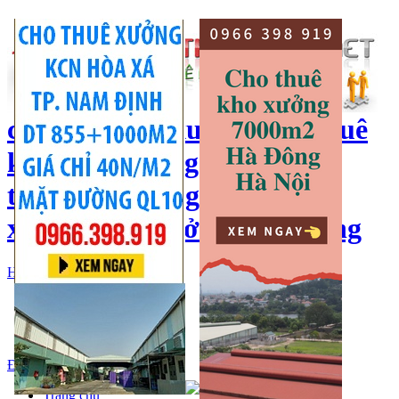
cho thuê kho xưởng, cho thuê
kho, kho xưởng hà nội, cho
thuê nhà xưởng, cho thuê
xưởng, kho xưởng hải dương
Hotline:
0966 398 919
Đăng nhập
|
Đăng ký
Đăng tin bán/cho thuê
Trang chủ