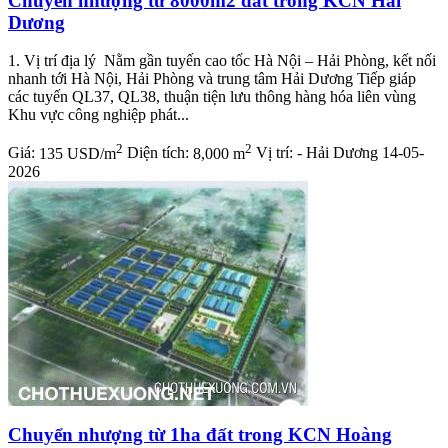
Chuyển nhượng từ 8000m2 đất trong KCN Hải
Dương
1. Vị trí địa lý Nằm gần tuyến cao tốc Hà Nội – Hải Phòng, kết nối
nhanh tới Hà Nội, Hải Phòng và trung tâm Hải Dương Tiếp giáp
các tuyến QL37, QL38, thuận tiện lưu thông hàng hóa liên vùng
Khu vực công nghiệp phát...
2
2
Giá:
135 USD/m
Diện tích:
8,000 m
Vị trí:
- Hải Dương
14-05-
2026
Chuyển nhượng từ 1ha đất trong KCN Hoàng