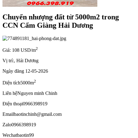
Chuyển nhượng đất từ 5000m2 trong
CCN Cẩm Giàng Hải Dương
2
Giá: 108 USD/m
Vị trí:
, Hải Dương
Ngày đăng
12-05-2026
2
Diện tích
5000m
Liên hệ
Nguyen minh Chinh
Điện thoại
0966398919
Email
baotinchinh@gmail.com
Zalo
0966398919
Wechat
baotin99