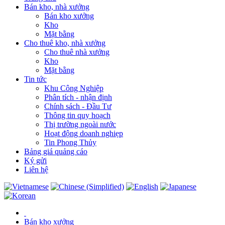
Bán kho, nhà xưởng
Bán kho xưởng
Kho
Mặt bằng
Cho thuê kho, nhà xưởng
Cho thuê nhà xưởng
Kho
Mặt bằng
Tin tức
Khu Công Nghiệp
Phân tích - nhận định
Chính sách - Đầu Tư
Thông tin quy hoạch
Thị trường ngoài nước
Hoạt động doanh nghiẹp
Tin Phong Thủy
Bảng giá quảng cáo
Ký gửi
Liên hệ
Bán kho xưởng