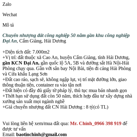
Zalo
Wechat
Mô tả
Chuyển nhượng đất công nghiệp 50 năm gần khu công nghiệp
Đại An
, Cẩm Giàng, Hải Dương
+Diện tích đất: 7.000m2
+Vị trí: đất thuộc xã Cao An, huyện Cẩm Giàng, tỉnh Hải Dương,
gần KCN Đại An,
gần quốc lộ 5A, 5B và đường sắt Hà Nội-Hải
Phòng chạy qua. Gần với sân bay Nội Bài, tiện đi cảng Hải Phòng
và Cửa khẩu Lạng Sơn
+Đất cao ráo, sạch sẽ, không ngập lụt, vị trí mặt đường lớn, giao
thông thuận tiện, container ra vào tận nơi
+Đất hiện có đầy đủ giấy tờ pháp lý, thủ tục mua bán nhanh gọn
+Thời hạn sử dụng đất còn 50 năm, thích hợp đầu tư xây dựng nhà
xưởng sản xuất mọi ngành nghề
+Giá chuyển nhượng đất CN Hải Dương : 8 tỷ(có TL)
Vui lòng liên hệ xem/mua đất qua:
Mr. Chính_0966 398 919
để
được tư vấn
Email:
baotinchinh@gmail.com