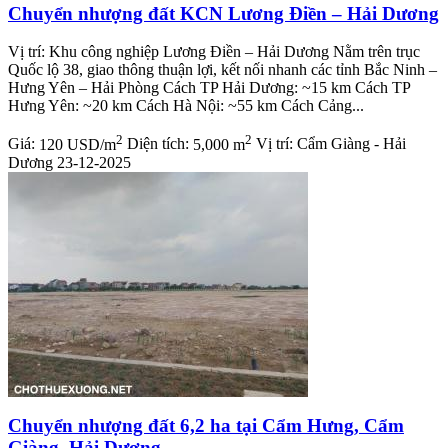
Chuyển nhượng đất KCN Lương Điền – Hải Dương
Vị trí: Khu công nghiệp Lương Điền – Hải Dương Nằm trên trục
Quốc lộ 38, giao thông thuận lợi, kết nối nhanh các tỉnh Bắc Ninh –
Hưng Yên – Hải Phòng Cách TP Hải Dương: ~15 km Cách TP
Hưng Yên: ~20 km Cách Hà Nội: ~55 km Cách Cảng...
2
2
Giá:
120 USD/m
Diện tích:
5,000 m
Vị trí:
Cẩm Giàng - Hải
Dương
23-12-2025
Chuyển nhượng đất 6,2 ha tại Cẩm Hưng, Cẩm
Giàng, Hải Dương