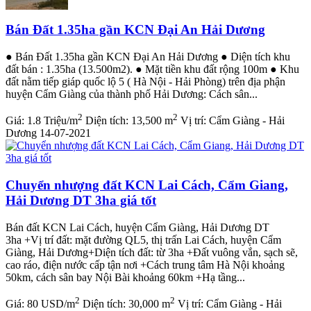
Bán Đất 1.35ha gần KCN Đại An Hải Dương
● Bán Đất 1.35ha gần KCN Đại An Hải Dương ● Diện tích khu
đất bán : 1.35ha (13.500m2). ● Mặt tiền khu đất rộng 100m ● Khu
đất nằm tiếp giáp quốc lộ 5 ( Hà Nội - Hải Phòng) trên địa phận
huyện Cẩm Giàng của thành phố Hải Dương: Cách sân...
2
2
Giá:
1.8 Triệu/m
Diện tích:
13,500 m
Vị trí:
Cẩm Giàng - Hải
Dương
14-07-2021
Chuyển nhượng đất KCN Lai Cách, Cẩm Giang,
Hải Dương DT 3ha giá tốt
Bán đất KCN Lai Cách, huyện Cẩm Giàng, Hải Dương DT
3ha +Vị trí đất: mặt đường QL5, thị trấn Lai Cách, huyện Cẩm
Giàng, Hải Dương+Diện tích đất: từ 3ha +Đất vuông vắn, sạch sẽ,
cao ráo, điện nước cấp tận nơi +Cách trung tâm Hà Nội khoảng
50km, cách sân bay Nội Bài khoảng 60km +Hạ tầng...
2
2
Giá:
80 USD/m
Diện tích:
30,000 m
Vị trí:
Cẩm Giàng - Hải