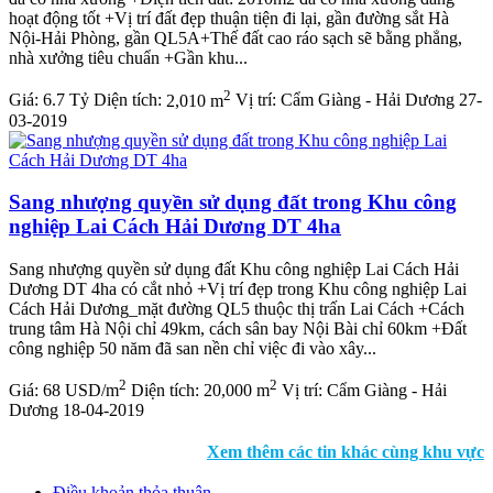
hoạt động tốt +Vị trí đất đẹp thuận tiện đi lại, gần đường sắt Hà
Nội-Hải Phòng, gần QL5A+Thế đất cao ráo sạch sẽ bằng phẳng,
nhà xưởng tiêu chuẩn +Gần khu...
2
Giá:
6.7 Tỷ
Diện tích:
2,010 m
Vị trí:
Cẩm Giàng - Hải Dương
27-
03-2019
Sang nhượng quyền sử dụng đất trong Khu công
nghiệp Lai Cách Hải Dương DT 4ha
Sang nhượng quyền sử dụng đất Khu công nghiệp Lai Cách Hải
Dương DT 4ha có cắt nhỏ +Vị trí đẹp trong Khu công nghiệp Lai
Cách Hải Dương_mặt đường QL5 thuộc thị trấn Lai Cách +Cách
trung tâm Hà Nội chỉ 49km, cách sân bay Nội Bài chỉ 60km +Đất
công nghiệp 50 năm đã san nền chỉ việc đi vào xây...
2
2
Giá:
68 USD/m
Diện tích:
20,000 m
Vị trí:
Cẩm Giàng - Hải
Dương
18-04-2019
Xem thêm các tin khác cùng khu vực
Điều khoản thỏa thuận