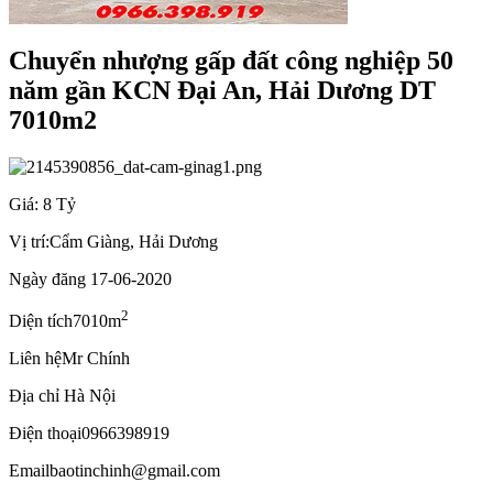
Chuyển nhượng gấp đất công nghiệp 50
năm gần KCN Đại An, Hải Dương DT
7010m2
Giá: 8 Tỷ
Vị trí:
Cẩm Giàng, Hải Dương
Ngày đăng
17-06-2020
2
Diện tích
7010m
Liên hệ
Mr Chính
Địa chỉ
Hà Nội
Điện thoại
0966398919
Email
baotinchinh@gmail.com