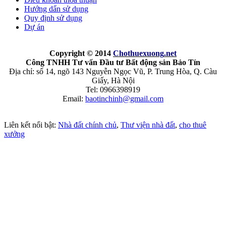
Hướng dẩn sử dụng
Quy định sử dụng
Dự án
Copyright © 2014
Chothuexuong
.net
Công TNHH Tư vấn Đầu tư Bất động sản Bảo Tín
Địa chỉ: số 14, ngõ 143 Nguyễn Ngọc Vũ, P. Trung Hòa, Q. Càu
Giấy, Hà Nội
Tel: 0966398919
Email:
baotinchinh@gmail.com
Liên kết nổi bật:
Nhà đất chính chủ
,
Thư viện nhà đất
,
cho thuê
xưởng