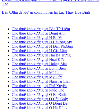
Thọ
Bán 6.8ha đất dự án công nghiệp tại Lạc Thủy Hòa Bình
Cho thuê kho xưởng tại Hà Nội
Cho thuê kho xưởng tại Bắc Từ Liêm
Cho thuê kho xưởng tại Đông Anh
Cho thuê kho xưởng tại H Ba Vì
Cho thuê kho xưởng tại H Chương Mỹ
Cho thuê kho xưởng tại H Đan Phượng
Cho thuê kho xưởng tại H Gia Lâm
Cho thuê kho xưởng tại Hai Bà Trưng
Cho thuê kho xưởng tại Hoài Đức
Cho thuê kho xưởng tại Hoàng Mai
Cho thuê kho xưởng tại Long Biên
Cho thuê kho xưởng tại Mê Linh
Cho thuê kho xưởng tại Mỹ Đức
Cho thuê kho xưởng tại Nam Từ Liêm
Cho thuê kho xưởng tại Phú Xuyên
Cho thuê kho xưởng tại Phúc Thọ
Cho thuê kho xưởng tại Q Ba Đình
Cho thuê kho xưởng tại Q Cầu Giấy
Cho thuê kho xưởng tại Q Đống Đa
Cho thuê kho xưởng tại Q Hà Đông