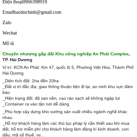
Điện thoại
0966398919
Email
baotinchinh@gmail.com
Zalo
Wechat
Mô tả
Chuyển nhượng gấp đất Khu công nghiệp An Phát Complex
,
TP. Hải Dương
Vị trí: KCN An Phát: Km 47, quốc lộ 5, Phường Việt Hòa, Thành Phố
Hải Dương
_Diện tích đất: 1ha đến 10ha
_Đất vị trí đắc địa, giao thông thuận tiện đi lại, an ninh khu vực đảm
bảo
_Hiện trạng đất: đã san nền, cao ráo sạch sẽ không ngập lụt
_Container ra vào tận nơi dễ dàng
_Phù hợp xây dựng kho xưởng sản xuất nhiều ngành nghề khác
nhau
_Hỗ trợ khách hàng làm các thủ tục pháp lý cần thiết sau khi mua
đất, hỗ trợ miễn phí cho khách hàng làm đăng kí kinh doanh, con
dấu, mã số thuế, vv...