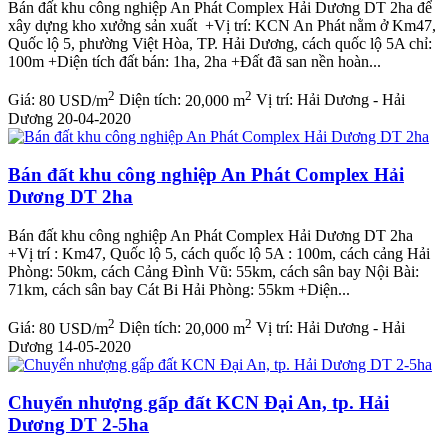
Bán đất khu công nghiệp An Phát Complex Hải Dương DT 2ha để
xây dựng kho xưởng sản xuất +Vị trí: KCN An Phát nằm ở Km47,
Quốc lộ 5, phường Việt Hòa, TP. Hải Dương, cách quốc lộ 5A chỉ:
100m +Diện tích đất bán: 1ha, 2ha +Đất đã san nền hoàn...
2
2
Giá:
80 USD/m
Diện tích:
20,000 m
Vị trí:
Hải Dương - Hải
Dương
20-04-2020
Bán đất khu công nghiệp An Phát Complex Hải
Dương DT 2ha
Bán đất khu công nghiệp An Phát Complex Hải Dương DT 2ha
+Vị trí : Km47, Quốc lộ 5, cách quốc lộ 5A : 100m, cách cảng Hải
Phòng: 50km, cách Cảng Đình Vũ: 55km, cách sân bay Nội Bài:
71km, cách sân bay Cát Bi Hải Phòng: 55km +Diện...
2
2
Giá:
80 USD/m
Diện tích:
20,000 m
Vị trí:
Hải Dương - Hải
Dương
14-05-2020
Chuyển nhượng gấp đất KCN Đại An, tp. Hải
Dương DT 2-5ha