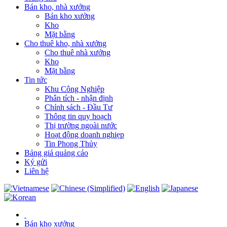
Bán kho, nhà xưởng
Bán kho xưởng
Kho
Mặt bằng
Cho thuê kho, nhà xưởng
Cho thuê nhà xưởng
Kho
Mặt bằng
Tin tức
Khu Công Nghiệp
Phân tích - nhận định
Chính sách - Đầu Tư
Thông tin quy hoạch
Thị trường ngoài nước
Hoạt động doanh nghiẹp
Tin Phong Thủy
Bảng giá quảng cáo
Ký gửi
Liên hệ
Bán kho xưởng