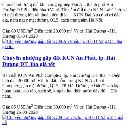
Chuyển nhượng đất khu công nghiệp Đại An, thành phố Hải
Dương DT 2ha đến 5ha +Vị trí đất: nằm đối diện KCN Lai Cách, vị
trí mặt đường lớn rất thuận tiện đi lại +KCN Đại An có vị trí đắc
địa, nằm ngay mặt đường QL5, cách trung tâm Hà Nội...
2
2
Giá:
80 USD/m
Diện tích:
20,000 m
Vị trí:
Hải Dương - Hải
Dương
01-04-2020
Chuyển nhượng gấp đất KCN An Phát, tp. Hải
Dương DT 3ha giá tốt
Bán đất KCN An Phát Complex, tp. Hải Dương DT 3ha +Diện
tích đất: 30000m2 +Vị trí đất: nằm trong KCN An Phát
Complex_gần mặt đường QL5, TP. Hải Dương +Đất đã san lấp
hoàn toàn, cao ráo, sạch sẽ, k ngập lụt, điện nước đầy đủ +Đất
nằm...
2
2
Giá:
85 USD/m
Diện tích:
30,000 m
Vị trí:
Hải Dương - Hải
Dương
26-03-2020