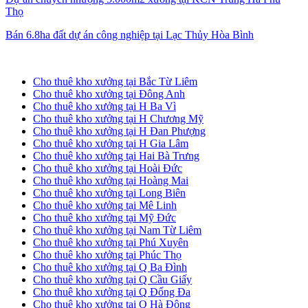
Thọ
Bán 6.8ha đất dự án công nghiệp tại Lạc Thủy Hòa Bình
Cho thuê kho xưởng tại Hà Nội
Cho thuê kho xưởng tại Bắc Từ Liêm
Cho thuê kho xưởng tại Đông Anh
Cho thuê kho xưởng tại H Ba Vì
Cho thuê kho xưởng tại H Chương Mỹ
Cho thuê kho xưởng tại H Đan Phượng
Cho thuê kho xưởng tại H Gia Lâm
Cho thuê kho xưởng tại Hai Bà Trưng
Cho thuê kho xưởng tại Hoài Đức
Cho thuê kho xưởng tại Hoàng Mai
Cho thuê kho xưởng tại Long Biên
Cho thuê kho xưởng tại Mê Linh
Cho thuê kho xưởng tại Mỹ Đức
Cho thuê kho xưởng tại Nam Từ Liêm
Cho thuê kho xưởng tại Phú Xuyên
Cho thuê kho xưởng tại Phúc Thọ
Cho thuê kho xưởng tại Q Ba Đình
Cho thuê kho xưởng tại Q Cầu Giấy
Cho thuê kho xưởng tại Q Đống Đa
Cho thuê kho xưởng tại Q Hà Đông