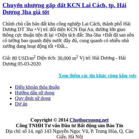
Chuyển nhượng gấp đất KCN Lai Cách, tp. Hải
Dương 3ha giá tốt
Chính chủ cần bán đất khu công nghiệp Lai Cách, thành phố Hải
Dương DT 3ha +Vị trí: đối diện KCN Đại An, đường lớn giao
thông cực thuận tiện đi lại +Diện tích đất: 3ha-5ha +Đất đã san nền
có tường bao quanh điện nước đầy đủ, cung quanh có nhiều nhà
xưởng đang hoạt động tốt +Đất...
2
2
Giá:
80 USD/m
Diện tích:
30,000 m
Vị trí:
Hải Dương - Hải
Dương
05-03-2020
Xem thêm các tin khác cùng khu vực
Điều khoản thỏa thuận
Hướng dẩn sử dụng
Quy định sử dụng
Dự án
Copyright © 2014
Chothuexuong
.net
Công TNHH Tư vấn Đầu tư Bất động sản Bảo Tín
Địa chỉ: số 14, ngõ 143 Nguyễn Ngọc Vũ, P. Trung Hòa, Q. Càu
Giấy, Hà Nội