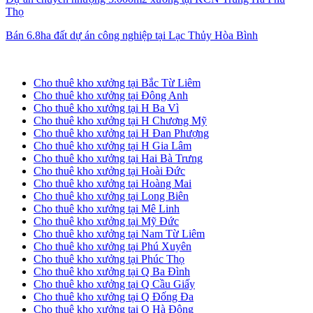
Thọ
Bán 6.8ha đất dự án công nghiệp tại Lạc Thủy Hòa Bình
Cho thuê kho xưởng tại Hà Nội
Cho thuê kho xưởng tại Bắc Từ Liêm
Cho thuê kho xưởng tại Đông Anh
Cho thuê kho xưởng tại H Ba Vì
Cho thuê kho xưởng tại H Chương Mỹ
Cho thuê kho xưởng tại H Đan Phượng
Cho thuê kho xưởng tại H Gia Lâm
Cho thuê kho xưởng tại Hai Bà Trưng
Cho thuê kho xưởng tại Hoài Đức
Cho thuê kho xưởng tại Hoàng Mai
Cho thuê kho xưởng tại Long Biên
Cho thuê kho xưởng tại Mê Linh
Cho thuê kho xưởng tại Mỹ Đức
Cho thuê kho xưởng tại Nam Từ Liêm
Cho thuê kho xưởng tại Phú Xuyên
Cho thuê kho xưởng tại Phúc Thọ
Cho thuê kho xưởng tại Q Ba Đình
Cho thuê kho xưởng tại Q Cầu Giấy
Cho thuê kho xưởng tại Q Đống Đa
Cho thuê kho xưởng tại Q Hà Đông