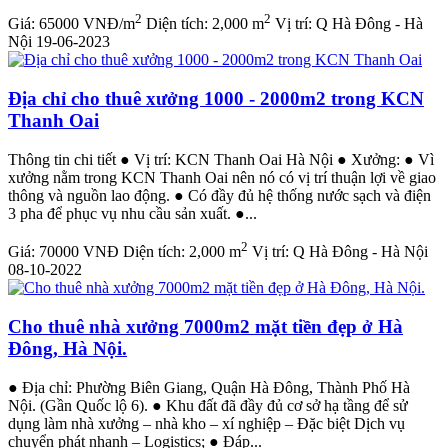
2
2
Giá:
65000 VNĐ/m
Diện tích:
2,000 m
Vị trí:
Q Hà Đông - Hà
Nội
19-06-2023
Địa chỉ cho thuê xưởng 1000 - 2000m2 trong KCN
Thanh Oai
Thông tin chi tiết ● Vị trí: KCN Thanh Oai Hà Nội ● Xưởng: ● Vì
xưởng nằm trong KCN Thanh Oai nên nó có vị trí thuận lợi về giao
thông và nguồn lao động. ● Có đầy đủ hệ thống nước sạch và điện
3 pha để phục vụ nhu cầu sản xuất. ●...
2
Giá:
70000 VNĐ
Diện tích:
2,000 m
Vị trí:
Q Hà Đông - Hà Nội
08-10-2022
Cho thuê nhà xưởng 7000m2 mặt tiền đẹp ở Hà
Đông, Hà Nội.
● Địa chỉ: Phường Biên Giang, Quận Hà Đông, Thành Phố Hà
Nội. (Gần Quốc lộ 6). ● Khu đất đã đầy đủ cơ sở hạ tầng để sử
dụng làm nhà xưởng – nhà kho – xí nghiệp – Đặc biệt Dịch vụ
chuyển phát nhanh – Logistics; ● Đáp...