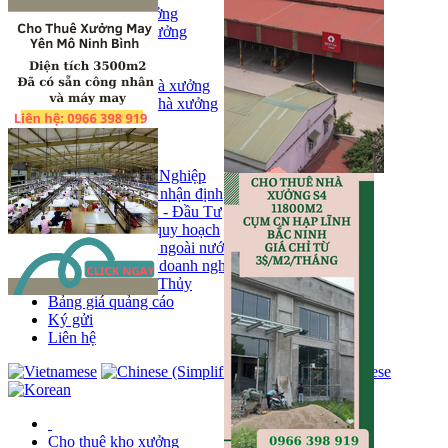
Bán kho, nhà xưởng
Bán kho xưởng
Kho
Mặt bằng
Cho thuê kho, nhà xưởng
Cho thuê nhà xưởng
Kho
Mặt bằng
Tin tức
Khu Công Nghiệp
Phân tích - nhận định
Chính sách - Đầu Tư
Thông tin quy hoạch
Thị trường ngoài nước
Hoạt động doanh nghiẹp
Tin Phong Thủy
Bảng giá quảng cáo
Ký gửi
Liên hệ
Cho thuê kho xưởng