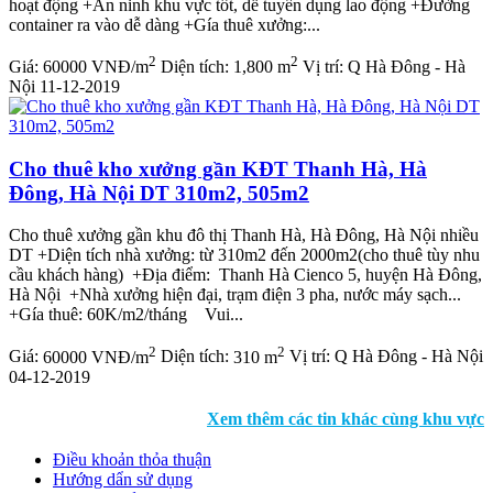
hoạt động +An ninh khu vực tốt, dễ tuyển dụng lao động +Đường
container ra vào dễ dàng +Gía thuê xưởng:...
2
2
Giá:
60000 VNĐ/m
Diện tích:
1,800 m
Vị trí:
Q Hà Đông - Hà
Nội
11-12-2019
Cho thuê kho xưởng gần KĐT Thanh Hà, Hà
Đông, Hà Nội DT 310m2, 505m2
Cho thuê xưởng gần khu đô thị Thanh Hà, Hà Đông, Hà Nội nhiều
DT +Diện tích nhà xưởng: từ 310m2 đến 2000m2(cho thuê tùy nhu
cầu khách hàng) +Địa điểm: Thanh Hà Cienco 5, huyện Hà Đông,
Hà Nội +Nhà xưởng hiện đại, trạm điện 3 pha, nước máy sạch...
+Gía thuê: 60K/m2/tháng Vui...
2
2
Giá:
60000 VNĐ/m
Diện tích:
310 m
Vị trí:
Q Hà Đông - Hà Nội
04-12-2019
Xem thêm các tin khác cùng khu vực
Điều khoản thỏa thuận
Hướng dẩn sử dụng