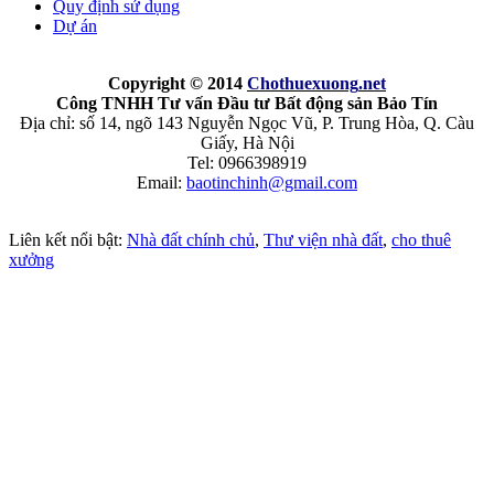
Quy định sử dụng
Dự án
Copyright © 2014
Chothuexuong
.net
Công TNHH Tư vấn Đầu tư Bất động sản Bảo Tín
Địa chỉ: số 14, ngõ 143 Nguyễn Ngọc Vũ, P. Trung Hòa, Q. Càu
Giấy, Hà Nội
Tel: 0966398919
Email:
baotinchinh@gmail.com
Liên kết nổi bật:
Nhà đất chính chủ
,
Thư viện nhà đất
,
cho thuê
xưởng