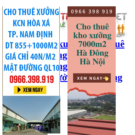
cho thuê kho xưởng, cho thuê
kho, kho xưởng hà nội, cho
thuê nhà xưởng, cho thuê
xưởng, kho xưởng hải dương
Hotline:
0966 398 919
Đăng nhập
|
Đăng ký
Đăng tin bán/cho thuê
Trang chủ