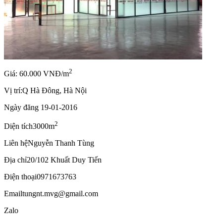
2
Giá: 60.000 VNĐ/m
Vị trí:
Q Hà Đông, Hà Nội
Ngày đăng
19-01-2016
2
Diện tích
3000m
Liên hệ
Nguyễn Thanh Tùng
Địa chỉ
20/102 Khuất Duy Tiến
Điện thoại
0971673763
Email
tungnt.mvg@gmail.com
Zalo