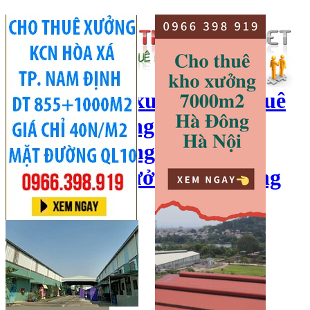
cho thuê kho xưởng, cho thuê
kho, kho xưởng hà nội, cho
thuê nhà xưởng, cho thuê
xưởng, kho xưởng hải dương
Hotline:
0966 398 919
Đăng nhập
|
Đăng ký
Đăng tin bán/cho thuê
Trang chủ