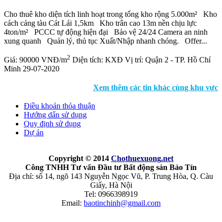
Cho thuê kho diện tích linh hoạt trong tổng kho rộng 5.000m² Kho
cách cảng tàu Cát Lái 1,5km Kho trân cao 13m nền chịu lực
4ton/m² PCCC tự động hiện đại Bảo vệ 24/24 Camera an ninh
xung quanh Quản lý, thủ tục Xuất/Nhập nhanh chóng. Offer...
2
Giá:
90000 VNĐ/m
Diện tích:
KXĐ
Vị trí:
Quận 2 - TP. Hồ Chí
Minh
29-07-2020
Xem thêm các tin khác cùng khu vực
Điều khoản thỏa thuận
Hướng dẩn sử dụng
Quy định sử dụng
Dự án
Copyright © 2014
Chothuexuong
.net
Công TNHH Tư vấn Đầu tư Bất động sản Bảo Tín
Địa chỉ: số 14, ngõ 143 Nguyễn Ngọc Vũ, P. Trung Hòa, Q. Càu
Giấy, Hà Nội
Tel: 0966398919
Email:
baotinchinh@gmail.com