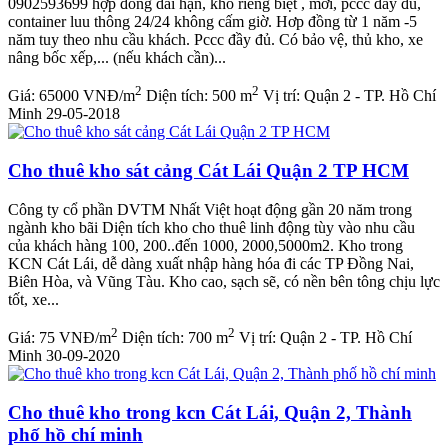
0902593699 hợp đồng dài hạn, kho riêng biệt , mới, pccc đầy đủ,
container luu thông 24/24 không cấm giờ. Hơp đồng từ 1 năm -5
năm tuy theo nhu cầu khách. Pccc đầy đủ. Có bảo vệ, thủ kho, xe
nâng bốc xếp,... (nếu khách cần)...
2
2
Giá:
65000 VNĐ/m
Diện tích:
500 m
Vị trí:
Quận 2 - TP. Hồ Chí
Minh
29-05-2018
Cho thuê kho sát cảng Cát Lái Quận 2 TP HCM
Công ty cổ phần DVTM Nhất Việt hoạt động gần 20 năm trong
ngành kho bãi Diện tích kho cho thuê linh động tùy vào nhu cầu
của khách hàng 100, 200..đến 1000, 2000,5000m2. Kho trong
KCN Cát Lái, dễ dàng xuất nhập hàng hóa đi các TP Đồng Nai,
Biên Hòa, và Vũng Tàu. Kho cao, sạch sẽ, có nền bên tông chịu lực
tốt, xe...
2
2
Giá:
75 VNĐ/m
Diện tích:
700 m
Vị trí:
Quận 2 - TP. Hồ Chí
Minh
30-09-2020
Cho thuê kho trong kcn Cát Lái, Quận 2, Thành
phố hồ chí minh