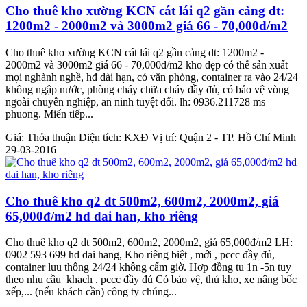
Cho thuê kho xường KCN cát lái q2 gần cảng dt:
1200m2 - 2000m2 và 3000m2 giá 66 - 70,000đ/m2
Cho thuê kho xường KCN cát lái q2 gần cảng dt: 1200m2 -
2000m2 và 3000m2 giá 66 - 70,000đ/m2 kho đẹp có thể sản xuất
mọi nghành nghề, hđ dài hạn, có văn phòng, container ra vào 24/24
không ngập nước, phòng cháy chữa cháy đầy đủ, có bảo vệ vòng
ngoài chuyên nghiệp, an ninh tuyệt đối. lh: 0936.211728 ms
phuong. Miển tiếp...
Giá:
Thỏa thuận
Diện tích:
KXĐ
Vị trí:
Quận 2 - TP. Hồ Chí Minh
29-03-2016
Cho thuê kho q2 dt 500m2, 600m2, 2000m2, giá
65,000đ/m2 hd dai han, kho riêng
Cho thuê kho q2 dt 500m2, 600m2, 2000m2, giá 65,000đ/m2 LH:
0902 593 699 hd dai hang, Kho riêng biệt , mới , pccc đầy đủ,
container luu thông 24/24 không cấm giờ. Hơp đồng tu 1n -5n tuy
theo nhu cầu khach . pccc đầy đủ Có bảo vệ, thủ kho, xe nâng bốc
xếp,... (nếu khách cần) công ty chúng...