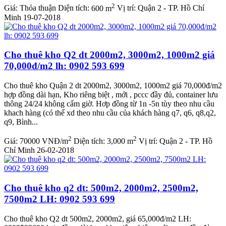
2
Giá:
Thỏa thuận
Diện tích:
600 m
Vị trí:
Quận 2 - TP. Hồ Chí
Minh
19-07-2018
Cho thuê kho Q2 dt 2000m2, 3000m2, 1000m2 giá
70,000đ/m2 lh: 0902 593 699
Cho thuê kho Quận 2 dt 2000m2, 3000m2, 1000m2 giá 70,000đ/m2
hợp đồng dài hạn, Kho riêng biệt , mới , pccc đầy đủ, container lưu
thông 24/24 không cấm giờ. Hơp đồng từ 1n -5n tùy theo nhu cầu
khach hàng (có thể xd theo nhu cầu của khách hàng q7, q6, q8,q2,
q9, Bình...
2
2
Giá:
70000 VNĐ/m
Diện tích:
3,000 m
Vị trí:
Quận 2 - TP. Hồ
Chí Minh
26-02-2018
Cho thuê kho q2 dt: 500m2, 2000m2, 2500m2,
7500m2 LH: 0902 593 699
Cho thuê kho Q2 dt 500m2, 2000m2, giá 65,000đ/m2 LH: