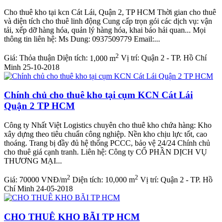
Cho thuê kho tại kcn Cát Lái, Quận 2, TP HCM Thời gian cho thuê
và diện tích cho thuê linh động Cung cấp trọn gói các dịch vụ: vận
tải, xếp dỡ hàng hóa, quản lý hàng hóa, khai báo hải quan... Mọi
thông tin liên hệ: Ms Dung: 0937509779 Email:...
2
Giá:
Thỏa thuận
Diện tích:
1,000 m
Vị trí:
Quận 2 - TP. Hồ Chí
Minh
25-10-2018
Chính chủ cho thuê kho tại cụm KCN Cát Lái
Quận 2 TP HCM
Công ty Nhất Việt Logistics chuyên cho thuê kho chứa hàng: Kho
xây dựng theo tiêu chuẩn công nghiệp. Nền kho chịu lực tốt, cao
thoáng. Trang bị đầy đủ hệ thống PCCC, bảo vệ 24/24 Chính chủ
cho thuê giá cạnh tranh. Liên hệ: Công ty CỔ PHẦN DỊCH VỤ
THƯƠNG MẠI...
2
2
Giá:
70000 VNĐ/m
Diện tích:
10,000 m
Vị trí:
Quận 2 - TP. Hồ
Chí Minh
24-05-2018
CHO THUÊ KHO BÃI TP HCM