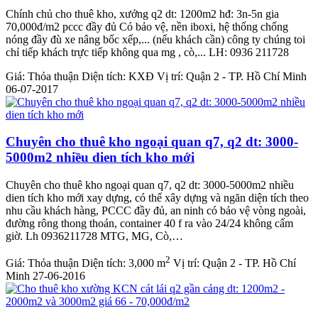
Chính chủ cho thuê kho, xưởng q2 dt: 1200m2 hđ: 3n-5n gia
70,000đ/m2 pccc đầy đủ Có bảo vệ, nền iboxi, hệ thống chống
nóng đầy đù xe nâng bốc xếp,... (nếu khách cần) công ty chúng toi
chỉ tiếp khách trực tiếp không qua mg , cò,... LH: 0936 211728
Giá:
Thỏa thuận
Diện tích:
KXĐ
Vị trí:
Quận 2 - TP. Hồ Chí Minh
06-07-2017
Chuyên cho thuê kho ngoại quan q7, q2 dt: 3000-
5000m2 nhiều dien tích kho mới
Chuyên cho thuê kho ngoại quan q7, q2 dt: 3000-5000m2 nhiều
dien tích kho mới xay dựng, có thể xây dựng và ngăn diện tích theo
nhu cầu khách hàng, PCCC đầy đủ, an ninh có bảo vệ vòng ngoài,
đường rông thong thoán, container 40 f ra vào 24/24 không cấm
giờ. Lh 0936211728 MTG, MG, Cò,…
2
Giá:
Thỏa thuận
Diện tích:
3,000 m
Vị trí:
Quận 2 - TP. Hồ Chí
Minh
27-06-2016