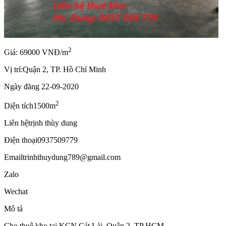
2
Giá: 69000 VNĐ/m
Vị trí:
Quận 2, TP. Hồ Chí Minh
Ngày đăng
22-09-2020
2
Diện tích
1500m
Liên hệ
trịnh thùy dung
Điện thoại
0937509779
Email
trinhthuydung789@gmail.com
Zalo
Wechat
Mô tả
Cho thuê kho tại KCN Cát Lái, Quận 2, TP HCM.