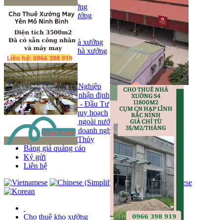
Bán kho, nhà xưởng
Bán kho xưởng
Kho
Mặt bằng
Cho thuê kho, nhà xưởng
Cho thuê nhà xưởng
Kho
Mặt bằng
Tin tức
Khu Công Nghiệp
Phân tích - nhận định
Chính sách - Đầu Tư
Thông tin quy hoạch
Thị trường ngoài nước
Hoạt động doanh nghiẹp
Tin Phong Thủy
Bảng giá quảng cáo
Ký gửi
Liên hệ
Cho thuê kho xưởng