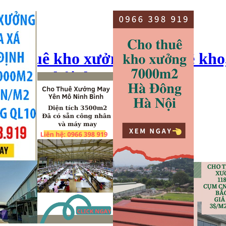
ho thuê kho xưởng, cho thuê kho
o xưởng hải dương