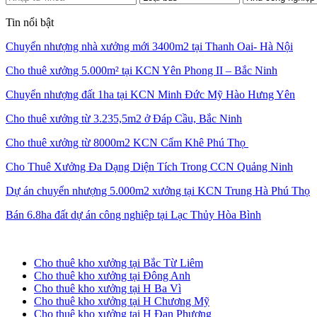
Tin nổi bật
Chuyển nhượng nhà xưởng mới 3400m2 tại Thanh Oai- Hà Nội
Cho thuê xưởng 5.000m² tại KCN Yên Phong II – Bắc Ninh
Chuyển nhượng đất 1ha tại KCN Minh Đức Mỹ Hào Hưng Yên
Cho thuê xưởng từ 3.235,5m2 ở Đáp Cầu, Bắc Ninh
Cho thuê xưởng từ 8000m2 KCN Cẩm Khê Phú Thọ
Cho Thuê Xưởng Đa Dạng Diện Tích Trong CCN Quảng Ninh
Dự án chuyển nhượng 5.000m2 xưởng tại KCN Trung Hà Phú Thọ
Bán 6.8ha đất dự án công nghiệp tại Lạc Thủy Hòa Bình
Cho thuê kho xưởng tại Hà Nội
Cho thuê kho xưởng tại Bắc Từ Liêm
Cho thuê kho xưởng tại Đông Anh
Cho thuê kho xưởng tại H Ba Vì
Cho thuê kho xưởng tại H Chương Mỹ
Cho thuê kho xưởng tại H Đan Phượng