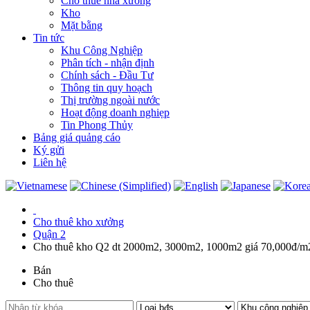
Cho thuê nhà xưởng
Kho
Mặt bằng
Tin tức
Khu Công Nghiệp
Phân tích - nhận định
Chính sách - Đầu Tư
Thông tin quy hoạch
Thị trường ngoài nước
Hoạt động doanh nghiẹp
Tin Phong Thủy
Bảng giá quảng cáo
Ký gửi
Liên hệ
Cho thuê kho xưởng
Quận 2
Cho thuê kho Q2 dt 2000m2, 3000m2, 1000m2 giá 70,000đ/m2
Bán
Cho thuê