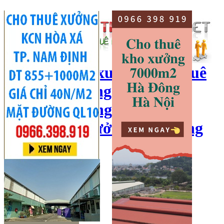
cho thuê kho xưởng, cho thuê
kho, kho xưởng hà nội, cho
thuê nhà xưởng, cho thuê
xưởng, kho xưởng hải dương
Hotline:
0966 398 919
Đăng nhập
|
Đăng ký
Đăng tin bán/cho thuê
Trang chủ