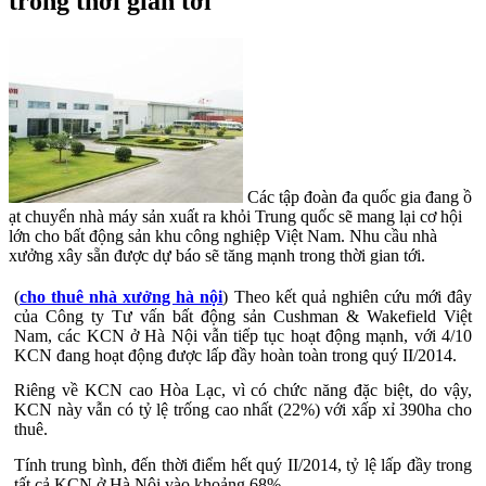
trong thời gian tới
Các tập đoàn đa quốc gia đang ồ
ạt chuyển nhà máy sản xuất ra khỏi Trung quốc sẽ mang lại cơ hội
lớn cho bất động sản khu công nghiệp Việt Nam. Nhu cầu nhà
xưởng xây sẵn được dự báo sẽ tăng mạnh trong thời gian tới.
(
cho thuê nhà xưởng hà nội
) Theo kết quả nghiên cứu mới đây
của Công ty Tư vấn bất động sản Cushman & Wakefield Việt
Nam, các KCN ở Hà Nội vẫn tiếp tục hoạt động mạnh, với 4/10
KCN đang hoạt động được lấp đầy hoàn toàn trong quý II/2014.
Riêng về KCN cao Hòa Lạc, vì có chức năng đặc biệt, do vậy,
KCN này vẫn có tỷ lệ trống cao nhất (22%) với xấp xỉ 390ha cho
thuê.
Tính trung bình, đến thời điểm hết quý II/2014, tỷ lệ lấp đầy trong
tất cả KCN ở Hà Nội vào khoảng 68%.