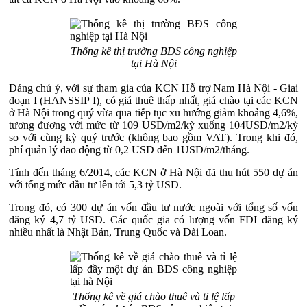
Thống kê thị trường BĐS công nghiệp
tại Hà Nội
Đáng chú ý, với sự tham gia của KCN Hỗ trợ Nam Hà Nội - Giai
đoạn I (HANSSIP I), có giá thuê thấp nhất, giá chào tại các KCN
ở Hà Nội trong quý vừa qua tiếp tục xu hướng giảm khoảng 4,6%,
tương đương với mức từ 109 USD/m2/kỳ xuống 104USD/m2/kỳ
so với cùng kỳ quý trước (không bao gồm VAT). Trong khi đó,
phí quản lý dao động từ 0,2 USD đến 1USD/m2/tháng.
Tính đến tháng 6/2014, các KCN ở Hà Nội đã thu hút 550 dự án
với tổng mức đầu tư lên tới 5,3 tỷ USD.
Trong đó, có 300 dự án vốn đầu tư nước ngoài với tổng số vốn
đăng ký 4,7 tỷ USD. Các quốc gia có lượng vốn FDI đăng ký
nhiều nhất là Nhật Bản, Trung Quốc và Đài Loan.
Thống kê về giá chào thuê và tỉ lệ lấp