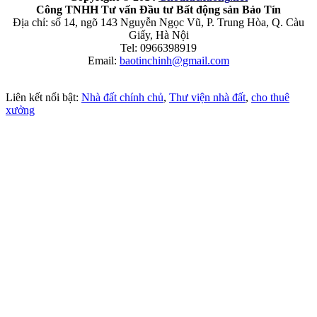
Công TNHH Tư vấn Đầu tư Bất động sản Bảo Tín
Địa chỉ: số 14, ngõ 143 Nguyễn Ngọc Vũ, P. Trung Hòa, Q. Càu
Giấy, Hà Nội
Tel: 0966398919
Email:
baotinchinh@gmail.com
Liên kết nổi bật:
Nhà đất chính chủ
,
Thư viện nhà đất
,
cho thuê
xưởng