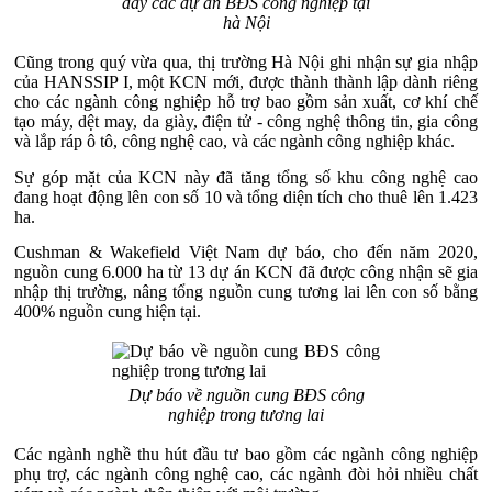
đầy các dự án BĐS công nghiệp tại
hà Nội
Cũng trong quý vừa qua, thị trường Hà Nội ghi nhận sự gia nhập
của HANSSIP I, một KCN mới, được thành thành lập dành riêng
cho các ngành công nghiệp hỗ trợ bao gồm sản xuất, cơ khí chế
tạo máy, dệt may, da giày, điện tử - công nghệ thông tin, gia công
và lắp ráp ô tô, công nghệ cao, và các ngành công nghiệp khác.
Sự góp mặt của KCN này đã tăng tổng số khu công nghệ cao
đang hoạt động lên con số 10 và tổng diện tích cho thuê lên 1.423
ha.
Cushman & Wakefield Việt Nam dự báo, cho đến năm 2020,
nguồn cung 6.000 ha từ 13 dự án KCN đã được công nhận sẽ gia
nhập thị trường, nâng tổng nguồn cung tương lai lên con số bằng
400% nguồn cung hiện tại.
Dự báo về nguồn cung BĐS công
nghiệp trong tương lai
Các ngành nghề thu hút đầu tư bao gồm các ngành công nghiệp
phụ trợ, các ngành công nghệ cao, các ngành đòi hỏi nhiều chất