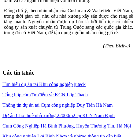
xám và các ngành thân thiện với môi trường.
Đáng chú ý, theo nhìn nhận của Cushman & Wakefield Việt Nam,
trong thời gian tới, nhu cầu nhà xưởng xây sẵn được cho rằng sẽ
tăng mạnh. Nguyên nhân được dự báo là bởi tiếp tục có nhiều
công ty sản xuất chuyển từ Trung Quốc sang các quốc gia khác,
trong đó có Việt Nam, để tận dụng nguồn nhân công giá rẻ.
(Theo Bizlive)
Các tin khác
Tìm hiểu dự án tại Khu công nghiệp juteck
Tổng hợp các đặc điểm về KCN Lập Thạch
Thông tin dự án tại Cụm công nghiệp Duy Tiên Hà Nam
Dự án Cho thuê nhà xưởng 22000m2 tại KCN Nam Định
Cụm Công Nghiệp Hà Bình Phương, Huyện Thường Tín, Hà Nội
Khu công nghiệp Lợi Bình Nhơn và những thông tin cần biết