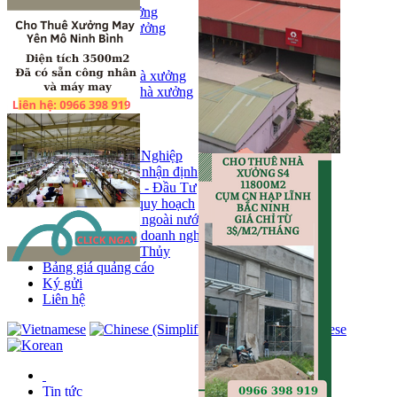
Bán kho, nhà xưởng
Bán kho xưởng
Kho
Mặt bằng
Cho thuê kho, nhà xưởng
Cho thuê nhà xưởng
Kho
Mặt bằng
Tin tức
Khu Công Nghiệp
Phân tích - nhận định
Chính sách - Đầu Tư
Thông tin quy hoạch
Thị trường ngoài nước
Hoạt động doanh nghiẹp
Tin Phong Thủy
Bảng giá quảng cáo
Ký gửi
Liên hệ
Tin tức