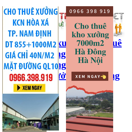
cho thuê kho xưởng, cho thuê
kho, kho xưởng hà nội, cho
thuê nhà xưởng, cho thuê
xưởng, kho xưởng hải dương
Hotline:
0966 398 919
Đăng nhập
|
Đăng ký
Đăng tin bán/cho thuê
Trang chủ