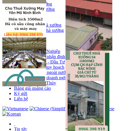
Bán kho, nhà xưởng
Bán kho xưởng
Kho
Mặt bằng
Cho thuê kho, nhà xưởng
Cho thuê nhà xưởng
Kho
Mặt bằng
Tin tức
Khu Công Nghiệp
Phân tích - nhận định
Chính sách - Đầu Tư
Thông tin quy hoạch
Thị trường ngoài nước
Hoạt động doanh nghiẹp
Tin Phong Thủy
Bảng giá quảng cáo
Ký gửi
Liên hệ
Tin tức