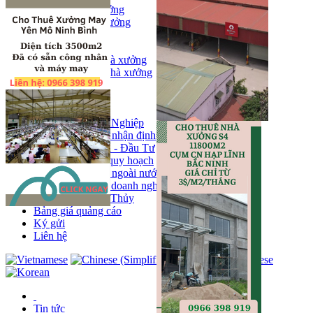
Bán kho, nhà xưởng
Bán kho xưởng
Kho
Mặt bằng
Cho thuê kho, nhà xưởng
Cho thuê nhà xưởng
Kho
Mặt bằng
Tin tức
Khu Công Nghiệp
Phân tích - nhận định
Chính sách - Đầu Tư
Thông tin quy hoạch
Thị trường ngoài nước
Hoạt động doanh nghiẹp
Tin Phong Thủy
Bảng giá quảng cáo
Ký gửi
Liên hệ
Tin tức