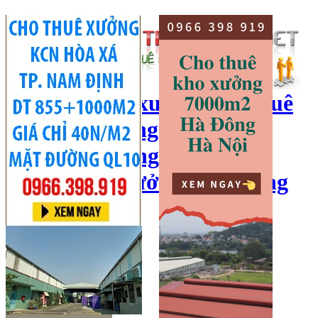
cho thuê kho xưởng, cho thuê
kho, kho xưởng hà nội, cho
thuê nhà xưởng, cho thuê
xưởng, kho xưởng hải dương
Hotline:
0966 398 919
Đăng nhập
|
Đăng ký
Đăng tin bán/cho thuê
Trang chủ