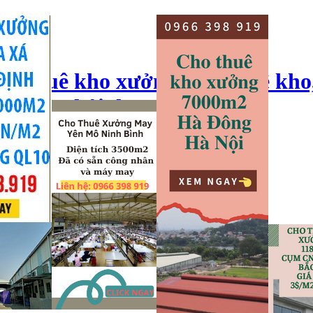
ho thuê kho xưởng, cho thuê kho
o xưởng hải dương