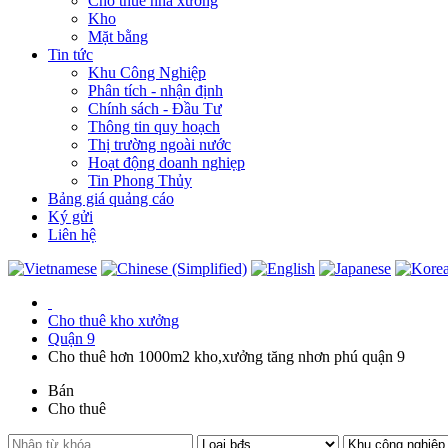
Cho thuê nhà xưởng
Kho
Mặt bằng
Tin tức
Khu Công Nghiệp
Phân tích - nhận định
Chính sách - Đầu Tư
Thông tin quy hoạch
Thị trường ngoài nước
Hoạt động doanh nghiẹp
Tin Phong Thủy
Bảng giá quảng cáo
Ký gửi
Liên hệ
Cho thuê kho xưởng
Quận 9
Cho thuê hơn 1000m2 kho,xưởng tăng nhơn phú quận 9
Bán
Cho thuê