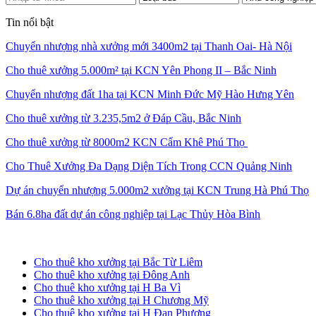
Tin nổi bật
Chuyển nhượng nhà xưởng mới 3400m2 tại Thanh Oai- Hà Nội
Cho thuê xưởng 5.000m² tại KCN Yên Phong II – Bắc Ninh
Chuyển nhượng đất 1ha tại KCN Minh Đức Mỹ Hào Hưng Yên
Cho thuê xưởng từ 3.235,5m2 ở Đáp Cầu, Bắc Ninh
Cho thuê xưởng từ 8000m2 KCN Cẩm Khê Phú Thọ
Cho Thuê Xưởng Đa Dạng Diện Tích Trong CCN Quảng Ninh
Dự án chuyển nhượng 5.000m2 xưởng tại KCN Trung Hà Phú Thọ
Bán 6.8ha đất dự án công nghiệp tại Lạc Thủy Hòa Bình
Cho thuê kho xưởng tại Hà Nội
Cho thuê kho xưởng tại Bắc Từ Liêm
Cho thuê kho xưởng tại Đông Anh
Cho thuê kho xưởng tại H Ba Vì
Cho thuê kho xưởng tại H Chương Mỹ
Cho thuê kho xưởng tại H Đan Phượng