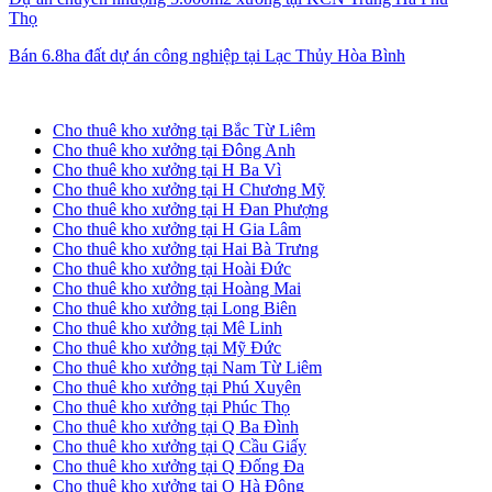
Thọ
Bán 6.8ha đất dự án công nghiệp tại Lạc Thủy Hòa Bình
Cho thuê kho xưởng tại Hà Nội
Cho thuê kho xưởng tại Bắc Từ Liêm
Cho thuê kho xưởng tại Đông Anh
Cho thuê kho xưởng tại H Ba Vì
Cho thuê kho xưởng tại H Chương Mỹ
Cho thuê kho xưởng tại H Đan Phượng
Cho thuê kho xưởng tại H Gia Lâm
Cho thuê kho xưởng tại Hai Bà Trưng
Cho thuê kho xưởng tại Hoài Đức
Cho thuê kho xưởng tại Hoàng Mai
Cho thuê kho xưởng tại Long Biên
Cho thuê kho xưởng tại Mê Linh
Cho thuê kho xưởng tại Mỹ Đức
Cho thuê kho xưởng tại Nam Từ Liêm
Cho thuê kho xưởng tại Phú Xuyên
Cho thuê kho xưởng tại Phúc Thọ
Cho thuê kho xưởng tại Q Ba Đình
Cho thuê kho xưởng tại Q Cầu Giấy
Cho thuê kho xưởng tại Q Đống Đa
Cho thuê kho xưởng tại Q Hà Đông