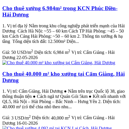
Cho thuê xưởng 6.984m² trong KCN Phúc Điền-
Hải Dương
1. Vị trí địa lý Nằm trong khu công nghiệp phát triển mạnh của Hải
Dương Cách Hà Nội: ~55 – 60 km Cách TP Hải Phòng: ~45 – 50
km Cách Cảng Hải Phòng: ~50 – 60 km 2. Thông tin xưởng & hạ
tầng Tổng diện tích đất: 12.500m² Diện...
2
2
Giá:
50 USD/m
Diện tích:
6,984 m
Vị trí:
Cẩm Giàng - Hải
Dương
22-05-2026
Cho thuê 40.000 m² kho xưởng tại Cẩm Giàng, Hải
Dương
1. Vị trí: Cẩm Giàng, Hải Dương ● Nằm trên trục Quốc lộ 38, giao
thông thuận tiện ● Cách ngã tư Quán Gỏi 5km ● Kết nối nhanh với
QL5, Hà Nội – Hải Phòng – Bắc Ninh – Hưng Yên 2. Diện tích:
40.000 m² (có thể chia nhỏ theo nhu...
2
2
Giá:
3 USD/m
Diện tích:
40,000 m
Vị trí:
Cẩm Giàng - Hải
Dương
16-01-2026