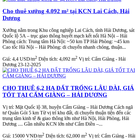
Cho thuê xưởng 4.092 m² tại KCN Lai Cách, Hải
Dương
Xưởng nằm trong Khu công nghiệp Lai Cách, tỉnh Hải Dương, sát
Quốc lộ 5A – trục giao thông huyết mạch kết nối Hà Nội – Hải
Phòng cách: Trung tâm Hà Nội: ~50 km TP Hải Phòng: ~45 km
Cao tốc Hà Nội – Hải Phòng: di chuyển nhanh chóng, thuận...
2
2
Giá:
4,4 USD/m
Diện tích:
4,092 m
Vị trí:
Cẩm Giàng - Hải
Dương
23-12-2025
CHO THUÊ 6,2 HA ĐẤT TRỐNG LÂU DÀI, GIÁ
TỐT TẠI CẨM GIÀNG – HẢI DƯƠNG
Vị trí: Mặt Quốc lộ 38, huyện Cẩm Giàng – Hải Dương Cách ngã
tư Quán Gỏi 5 km Từ vị trí khu đất, di chuyển thuận tiện đến các
trung tâm kinh tế & giao thông lớn như Hà Nội, Hải Phòng, Hải
Dương .... Gần nhiều KCN lớn như Cẩm Điền –...
2
2
Giá:
15000 VNĐ/m
Diện tích:
62,000 m
Vị trí:
Cẩm Giàng - Hải