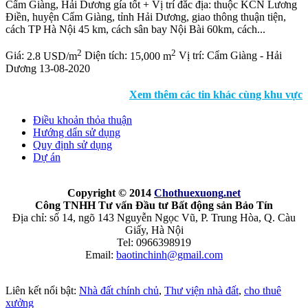
Cẩm Giàng, Hải Dương gía tốt + Vị trí đắc địa: thuộc KCN Lương
Điền, huyện Cẩm Giàng, tỉnh Hải Dương, giao thông thuận tiện,
cách TP Hà Nội 45 km, cách sân bay Nội Bài 60km, cách...
2
2
Giá:
2.8 USD/m
Diện tích:
15,000 m
Vị trí:
Cẩm Giàng - Hải
Dương
13-08-2020
Xem thêm các tin khác cùng khu vực
Điều khoản thỏa thuận
Hướng dẩn sử dụng
Quy định sử dụng
Dự án
Copyright © 2014
Chothuexuong
.net
Công TNHH Tư vấn Đầu tư Bất động sản Bảo Tín
Địa chỉ: số 14, ngõ 143 Nguyễn Ngọc Vũ, P. Trung Hòa, Q. Càu
Giấy, Hà Nội
Tel: 0966398919
Email:
baotinchinh@gmail.com
Liên kết nổi bật:
Nhà đất chính chủ
,
Thư viện nhà đất
,
cho thuê
xưởng