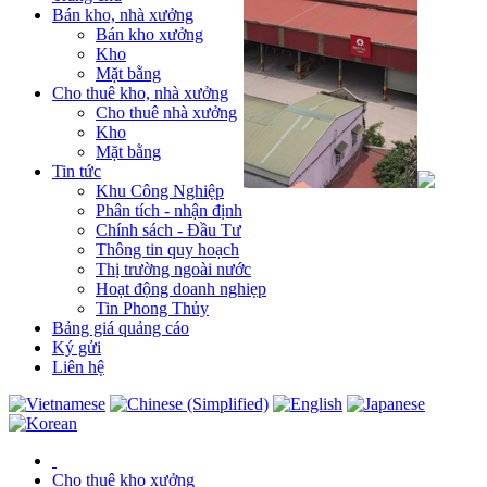
Bán kho, nhà xưởng
Bán kho xưởng
Kho
Mặt bằng
Cho thuê kho, nhà xưởng
Cho thuê nhà xưởng
Kho
Mặt bằng
Tin tức
Khu Công Nghiệp
Phân tích - nhận định
Chính sách - Đầu Tư
Thông tin quy hoạch
Thị trường ngoài nước
Hoạt động doanh nghiẹp
Tin Phong Thủy
Bảng giá quảng cáo
Ký gửi
Liên hệ
Cho thuê kho xưởng