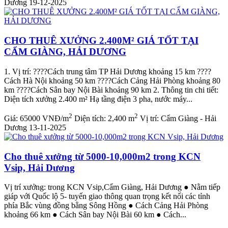
Dương
19-12-2025
CHO THUÊ XƯỞNG 2.400M² GIÁ TỐT TẠI
CẨM GIÀNG, HẢI DƯƠNG
1. Vị trí: ????️Cách trung tâm TP Hải Dương khoảng 15 km ????️
Cách Hà Nội khoảng 50 km ????️Cách Cảng Hải Phòng khoảng 80
km ????️Cách Sân bay Nội Bài khoảng 90 km 2. Thông tin chi tiết:
Diện tích xưởng 2.400 m² Hạ tầng điện 3 pha, nước máy...
2
2
Giá:
65000 VNĐ/m
Diện tích:
2,400 m
Vị trí:
Cẩm Giàng - Hải
Dương
13-11-2025
Cho thuê xưởng từ 5000-10,000m2 trong KCN
Vsip, Hải Dương
Vị trí xưởng: trong KCN Vsip,Cẩm Giàng, Hải Dương ● Nằm tiếp
giáp với Quốc lộ 5- tuyến giao thông quan trọng kết nối các tỉnh
phía Bắc vùng đồng bằng Sông Hồng ● Cách Cảng Hải Phòng
khoảng 66 km ● Cách Sân bay Nội Bài 60 km ● Cách...