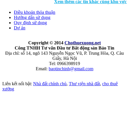
Xem thêm các tin khác cùng khu vực
Điều khoản thỏa thuận
Hướng dẩn sử dụng
Quy định sử dụng
Dự án
Copyright © 2014
Chothuexuong
.net
Công TNHH Tư vấn Đầu tư Bất động sản Bảo Tín
Địa chỉ: số 14, ngõ 143 Nguyễn Ngọc Vũ, P. Trung Hòa, Q. Càu
Giấy, Hà Nội
Tel: 0966398919
Email:
baotinchinh@gmail.com
Liên kết nổi bật:
Nhà đất chính chủ
,
Thư viện nhà đất
,
cho thuê
xưởng