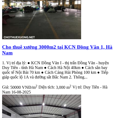
Cho thuê xưởng 3000m2 tại KCN Đồng Văn 1, Hà
Nam
1. Vị trí địa lý: ● KCN Đồng Văn I - thị trấn Đồng Văn - huyện
Duy Tiên - tỉnh Hà Nam ● Cách Hà Nội 40km ● Cách sân bay
quốc tế Nội Bài 70 km ● Cách Cảng Hải Phòng 100 km ● Tiếp
giáp quốc lộ 1A và đường sắt Bắc Nam 2. Thông...
2
2
Giá:
50000 VNĐ/m
Diện tích:
3,000 m
Vị trí:
Duy Tiên - Hà
Nam
16-08-2025