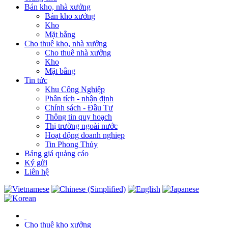
Bán kho, nhà xưởng
Bán kho xưởng
Kho
Mặt bằng
Cho thuê kho, nhà xưởng
Cho thuê nhà xưởng
Kho
Mặt bằng
Tin tức
Khu Công Nghiệp
Phân tích - nhận định
Chính sách - Đầu Tư
Thông tin quy hoạch
Thị trường ngoài nước
Hoạt động doanh nghiẹp
Tin Phong Thủy
Bảng giá quảng cáo
Ký gửi
Liên hệ
Cho thuê kho xưởng