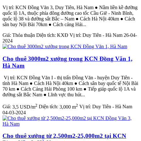
Vị trí: KCN Đồng Văn 3, Duy Tiên, Hà Nam ● Nằm liền kề đường
quốc lộ 1A, thuộc phía đông đường cao tốc Cầu Giẽ - Ninh Bình,
quốc lộ 38 và đường sắt Bắc – Nam ● Cách Hà Nội 40km ● Cách
sân bay Nội Bài 70km ● Cách cảng Hải...
Giá:
Thỏa thuận
Diện tích:
KXĐ
Vị trí:
Duy Tiên - Hà Nam
26-04-
2024
Cho thuê 3000m2 xưởng trong KCN Đồng Văn 1,
Hà Nam
Vị trí: KCN Đồng Văn I - thị trấn Đồng Văn - huyện Duy Tiên -
tỉnh Hà Nam ● Cách Hà Nội 40km ● Cách sân bay quốc tế Nội Bài
70 km ● Cách Cảng Hải Phòng 100 km ● Tiếp giáp quốc lộ 1A và
đường sắt Bắc Nam ● Lĩnh vực thu hút...
2
2
Giá:
3,5 USD/m
Diện tích:
3,000 m
Vị trí:
Duy Tiên - Hà Nam
04-03-2024
Cho thuê xưởng từ 2,500m2-25,000m2 tại KCN