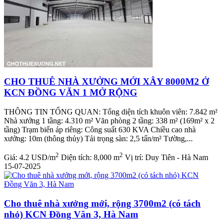
CHO THUÊ NHÀ XƯỞNG MỚI XÂY 8000M2 Ở
KCN ĐỒNG VĂN 1 MỞ RỘNG
THÔNG TIN TỔNG QUAN: Tổng diện tích khuôn viên: 7.842 m²
Nhà xưởng 1 tầng: 4.310 m² Văn phòng 2 tầng: 338 m² (169m² x 2
tầng) Trạm biến áp riêng: Công suất 630 KVA Chiều cao nhà
xưởng: 10m (thông thủy) Tải trọng sàn: 2,5 tấn/m² Tường,...
2
2
Giá:
4.2 USD/m
Diện tích:
8,000 m
Vị trí:
Duy Tiên - Hà Nam
15-07-2025
Cho thuê nhà xưởng mới, rộng 3700m2 (có tách
nhỏ) KCN Đồng Văn 3, Hà Nam