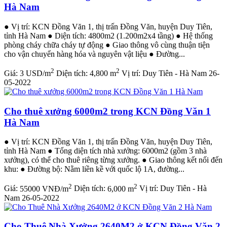
Hà Nam
● Vị trí: KCN Đồng Văn 1, thị trấn Đồng Văn, huyện Duy Tiên,
tỉnh Hà Nam ● Diện tích: 4800m2 (1.200m2x4 tầng) ● Hệ thống
phòng cháy chữa cháy tự động ● Giao thông vô cùng thuận tiện
cho vận chuyển hàng hóa và nguyên vật liệu ● Đường...
2
2
Giá:
3 USD/m
Diện tích:
4,800 m
Vị trí:
Duy Tiên - Hà Nam
26-
05-2022
Cho thuê xưởng 6000m2 trong KCN Đồng Văn 1
Hà Nam
● Vị trí: KCN Đồng Văn 1, thị trấn Đồng Văn, huyện Duy Tiên,
tỉnh Hà Nam ● Tổng diện tích nhà xưởng: 6000m2 (gồm 3 nhà
xưởng), có thể cho thuê riêng từng xưởng. ● Giao thông kết nối đến
khu: ● Đường bộ: Nằm liền kề với quốc lộ 1A, đường...
2
2
Giá:
55000 VNĐ/m
Diện tích:
6,000 m
Vị trí:
Duy Tiên - Hà
Nam
26-05-2022
Cho Thuê Nhà Xưởng 2640M2 ở KCN Đồng Văn 2