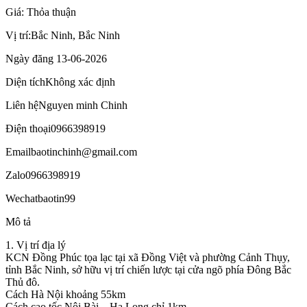
Giá: Thỏa thuận
Vị trí:
Bắc Ninh, Bắc Ninh
Ngày đăng
13-06-2026
Diện tích
Không xác định
Liên hệ
Nguyen minh Chinh
Điện thoại
0966398919
Email
baotinchinh@gmail.com
Zalo
0966398919
Wechat
baotin99
Mô tả
1. Vị trí địa lý
KCN Đồng Phúc tọa lạc tại xã Đồng Việt và phường Cảnh Thụy,
tỉnh Bắc Ninh, sở hữu vị trí chiến lược tại cửa ngõ phía Đông Bắc
Thủ đô.
Cách Hà Nội khoảng 55km
Cách cao tốc Nội Bài – Hạ Long chỉ 1km