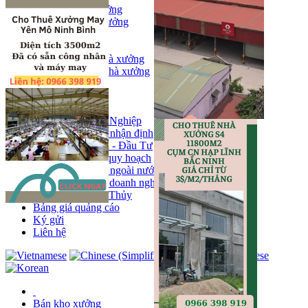
Bán kho, nhà xưởng
Bán kho xưởng
Kho
Mặt bằng
Cho thuê kho, nhà xưởng
Cho thuê nhà xưởng
Kho
Mặt bằng
Tin tức
Khu Công Nghiệp
Phân tích - nhận định
Chính sách - Đầu Tư
Thông tin quy hoạch
Thị trường ngoài nước
Hoạt động doanh nghiẹp
Tin Phong Thủy
Bảng giá quảng cáo
Ký gửi
Liên hệ
Bán kho xưởng