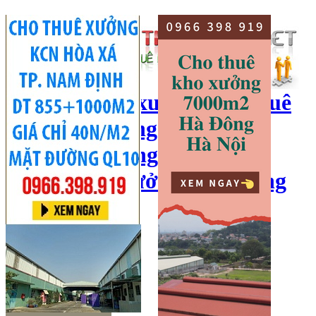
cho thuê kho xưởng, cho thuê
kho, kho xưởng hà nội, cho
thuê nhà xưởng, cho thuê
xưởng, kho xưởng hải dương
Hotline:
0966 398 919
Đăng nhập
|
Đăng ký
Đăng tin bán/cho thuê
Trang chủ