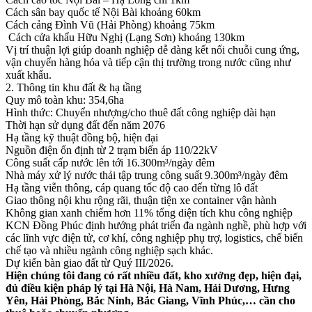
Cách sân bay quốc tế Nội Bài khoảng 60km
Cách cảng Đình Vũ (Hải Phòng) khoảng 75km
Cách cửa khẩu Hữu Nghị (Lạng Sơn) khoảng 130km
Vị trí thuận lợi giúp doanh nghiệp dễ dàng kết nối chuỗi cung ứng,
vận chuyển hàng hóa và tiếp cận thị trường trong nước cũng như
xuất khẩu.
2. Thông tin khu đất & hạ tầng
Quy mô toàn khu: 354,6ha
Hình thức: Chuyển nhượng/cho thuê đất công nghiệp dài hạn
Thời hạn sử dụng đất đến năm 2076
Hạ tầng kỹ thuật đồng bộ, hiện đại
Nguồn điện ổn định từ 2 trạm biến áp 110/22kV
Công suất cấp nước lên tới 16.300m³/ngày đêm
Nhà máy xử lý nước thải tập trung công suất 9.300m³/ngày đêm
Hạ tầng viễn thông, cáp quang tốc độ cao đến từng lô đất
Giao thông nội khu rộng rãi, thuận tiện xe container vận hành
Không gian xanh chiếm hơn 11% tổng diện tích khu công nghiệp
KCN Đồng Phúc định hướng phát triển đa ngành nghề, phù hợp với
các lĩnh vực điện tử, cơ khí, công nghiệp phụ trợ, logistics, chế biến
chế tạo và nhiều ngành công nghiệp sạch khác.
Dự kiến bàn giao đất từ Quý III/2026.
Hiện chúng tôi đang có rất nhiều đất, kho xưởng đẹp, hiện đại,
đủ điều kiện pháp lý tại Hà Nội, Hà Nam, Hải Dương, Hưng
Yên, Hải Phòng, Bắc Ninh, Bắc Giang, Vĩnh Phúc,… cần cho