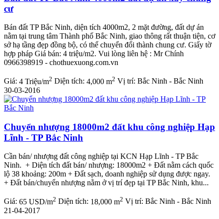
cư
Bán đất TP Bắc Ninh, diện tích 4000m2, 2 mặt đường, đất dự án
nằm tại trung tâm Thành phố Bắc Ninh, giao thông rất thuận tiện, cơ
sở hạ tầng đẹp đồng bộ, có thể chuyển đổi thành chung cư. Giấy tờ
hợp pháp Giá bán: 4 triệu/m2. Vui lòng liên hệ : Mr Chính
0966398919 - chothuexuong.com.vn
2
2
Giá:
4 Triệu/m
Diện tích:
4,000 m
Vị trí:
Bắc Ninh - Bắc Ninh
30-03-2016
Chuyển nhượng 18000m2 đất khu công nghiệp Hạp
Lĩnh - TP Bắc Ninh
Cần bán/ nhượng đất công nghiệp tại KCN Hạp Lĩnh - TP Bắc
Ninh. + Diện tích đất bán/ nhượng: 18000m2 + Đất nằm cách quốc
lộ 38 khoảng: 200m + Đất sạch, doanh nghiệp sử dụng được ngay.
+ Đất bán/chuyển nhượng nằm ở vị trí đẹp tại TP Bắc Ninh, khu...
2
2
Giá:
65 USD/m
Diện tích:
18,000 m
Vị trí:
Bắc Ninh - Bắc Ninh
21-04-2017