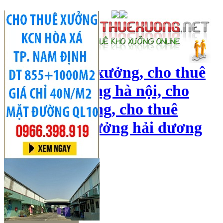
cho thuê kho xưởng, cho thuê
kho, kho xưởng hà nội, cho
thuê nhà xưởng, cho thuê
xưởng, kho xưởng hải dương
Hotline:
0966 398 919
Đăng nhập
|
Đăng ký
Đăng tin bán/cho thuê
Trang chủ