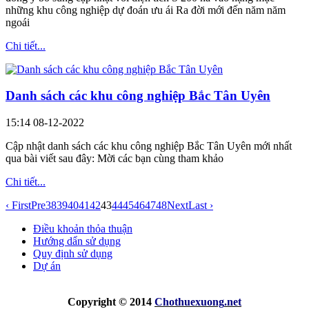
những khu công nghiệp dự đoán ưu ái Ra đời mới đến năm năm
ngoái
Chi tiết...
Danh sách các khu công nghiệp Bắc Tân Uyên
15:14 08-12-2022
Cập nhật danh sách các khu công nghiệp Bắc Tân Uyên mới nhất
qua bài viết sau đây: Mời các bạn cùng tham khảo
Chi tiết...
‹ First
Pre
38
39
40
41
42
43
44
45
46
47
48
Next
Last ›
Điều khoản thỏa thuận
Hướng dẩn sử dụng
Quy định sử dụng
Dự án
Copyright © 2014
Chothuexuong
.net