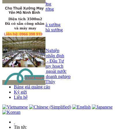
Bán kho, nhà xưởng
Bán kho xưởng
Kho
Mặt bằng
Cho thuê kho, nhà xưởng
Cho thuê nhà xưởng
Kho
Mặt bằng
Tin tức
Khu Công Nghiệp
Phân tích - nhận định
Chính sách - Đầu Tư
Thông tin quy hoạch
Thị trường ngoài nước
Hoạt động doanh nghiẹp
Tin Phong Thủy
Bảng giá quảng cáo
Ký gửi
Liên hệ
Tin tức