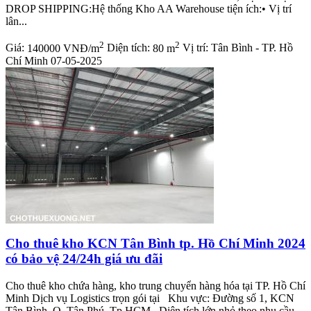
DROP SHIPPING:Hệ thống Kho AA Warehouse tiện ích:• Vị trí
lân...
2
2
Giá:
140000 VNĐ/m
Diện tích:
80 m
Vị trí:
Tân Bình - TP. Hồ
Chí Minh
07-05-2025
Cho thuê kho KCN Tân Bình tp. Hồ Chí Minh 2024
có bảo vệ 24/24h giá ưu đãi
Cho thuê kho chứa hàng, kho trung chuyển hàng hóa tại TP. Hồ Chí
Minh Dịch vụ Logistics trọn gói tại Khu vực: Đường số 1, KCN
Tân Bình, Q. Tân Phú, Tp.HCM Diện tích lớn nhỏ theo nhu cầu