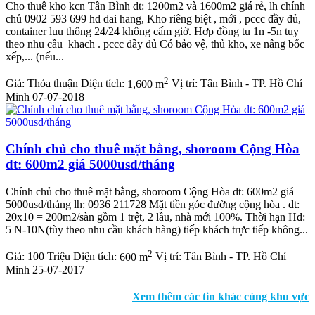
Cho thuê kho kcn Tân Bình dt: 1200m2 và 1600m2 giá rẻ, lh chính
chủ 0902 593 699 hd dai hang, Kho riêng biệt , mới , pccc đầy đủ,
container luu thông 24/24 không cấm giờ. Hơp đồng tu 1n -5n tuy
theo nhu cầu khach . pccc đầy đủ Có bảo vệ, thủ kho, xe nâng bốc
xếp,... (nếu...
2
Giá:
Thỏa thuận
Diện tích:
1,600 m
Vị trí:
Tân Bình - TP. Hồ Chí
Minh
07-07-2018
Chính chủ cho thuê mặt bằng, shoroom Cộng Hòa
dt: 600m2 giá 5000usd/tháng
Chính chủ cho thuê mặt bằng, shoroom Cộng Hòa dt: 600m2 giá
5000usd/tháng lh: 0936 211728 Mặt tiền góc đường cộng hòa . dt:
20x10 = 200m2/sàn gồm 1 trệt, 2 lầu, nhà mới 100%. Thời hạn Hđ:
5 N-10N(tùy theo nhu cầu khách hàng) tiếp khách trực tiếp không...
2
Giá:
100 Triệu
Diện tích:
600 m
Vị trí:
Tân Bình - TP. Hồ Chí
Minh
25-07-2017
Xem thêm các tin khác cùng khu vực