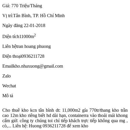
Giá: 770 Triệu/Tháng
Vị trí:
Tân Bình, TP. Hồ Chí Minh
Ngày đăng
22-01-2018
2
Diện tích
11000m
Liên hệ
tran hoang phuong
Điện thoại
0936211728
Email
kho.nhaxuong@gmail.com
Zalo
Wechat
Mô tả
Cho thuê kho kcn tân bình dt: 11,000m2 gía 770tr/thang kho trần
cao 12m kho riêng biêt hd dài hạn, containerra vào thoải mái khong
cấm giờ. công ty chúng toi chỉ tiếp khách trực tiếp không qua mg ,
cò,... Liên hệ: Huong 0936211728 để xem kho