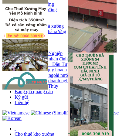
Bán kho, nhà xưởng
Bán kho xưởng
Kho
Mặt bằng
Cho thuê kho, nhà xưởng
Cho thuê nhà xưởng
Kho
Mặt bằng
Tin tức
Khu Công Nghiệp
Phân tích - nhận định
Chính sách - Đầu Tư
Thông tin quy hoạch
Thị trường ngoài nước
Hoạt động doanh nghiẹp
Tin Phong Thủy
Bảng giá quảng cáo
Ký gửi
Liên hệ
Cho thuê kho xưởng