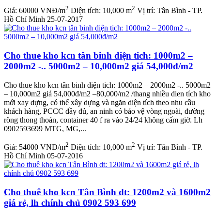
2
2
Giá:
60000 VNĐ/m
Diện tích:
10,000 m
Vị trí:
Tân Bình - TP.
Hồ Chí Minh
25-07-2017
Cho thue kho kcn tân binh diện tich: 1000m2 –
2000m2 -.. 5000m2 – 10,000m2 giá 54,000đ/m2
Cho thue kho kcn tân binh diện tich: 1000m2 – 2000m2 -.. 5000m2
– 10,000m2 giá 54,000đ/m2 –80,000/m2 /thang nhiều dien tích kho
mới xay dựng, có thể xây dựng và ngăn diện tích theo nhu cầu
khách hàng, PCCC đầy đủ, an ninh có bảo vệ vòng ngoài, đường
rông thong thoán, container 40 f ra vào 24/24 không cấm giờ. Lh
0902593699 MTG, MG,...
2
2
Giá:
54000 VNĐ/m
Diện tích:
10,000 m
Vị trí:
Tân Bình - TP.
Hồ Chí Minh
05-07-2016
Cho thuê kho kcn Tân Bình dt: 1200m2 và 1600m2
giá rẻ, lh chính chủ 0902 593 699