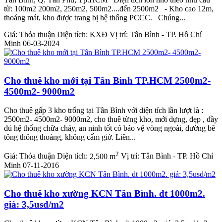
từ: 100m2 200m2, 250m2, 500m2....đến 2500m2 - Kho cao 12m,
thoáng mát, kho được trang bị hệ thống PCCC. Chúng...
Giá:
Thỏa thuận
Diện tích:
KXĐ
Vị trí:
Tân Bình - TP. Hồ Chí
Minh
06-03-2024
Cho thuê kho mới tại Tân Bình TP.HCM 2500m2-
4500m2- 9000m2
Cho thuê gấp 3 kho trống tại Tân Bình với diện tích lần lượt là :
2500m2- 4500m2- 9000m2, cho thuê từng kho, mới dựng, đẹp , đầy
đủ hệ thống chữa cháy, an ninh tốt có bảo vệ vòng ngoài, đường bê
tông thông thoáng, không cấm giờ. Liên...
2
Giá:
Thỏa thuận
Diện tích:
2,500 m
Vị trí:
Tân Bình - TP. Hồ Chí
Minh
07-11-2016
Cho thuê kho xường KCN Tân Bình. dt 1000m2.
giá: 3,5usd/m2