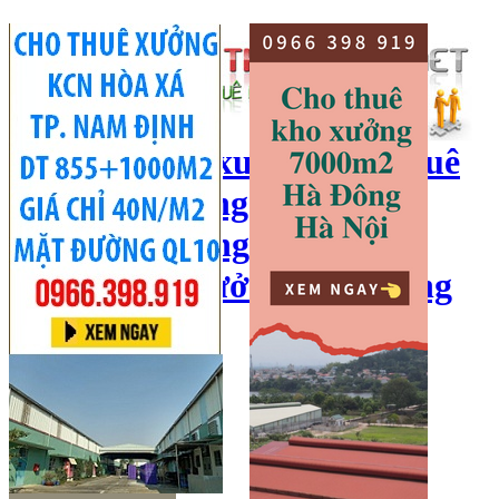
cho thuê kho xưởng, cho thuê
kho, kho xưởng hà nội, cho
thuê nhà xưởng, cho thuê
xưởng, kho xưởng hải dương
Hotline:
0966 398 919
Đăng nhập
|
Đăng ký
Đăng tin bán/cho thuê
Trang chủ