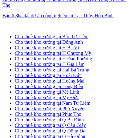
Thọ
Bán 6.8ha đất dự án công nghiệp tại Lạc Thủy Hòa Bình
Cho thuê kho xưởng tại Hà Nội
Cho thuê kho xưởng tại Bắc Từ Liêm
Cho thuê kho xưởng tại Đông Anh
Cho thuê kho xưởng tại H Ba Vì
Cho thuê kho xưởng tại H Chương Mỹ
Cho thuê kho xưởng tại H Đan Phượng
Cho thuê kho xưởng tại H Gia Lâm
Cho thuê kho xưởng tại Hai Bà Trưng
Cho thuê kho xưởng tại Hoài Đức
Cho thuê kho xưởng tại Hoàng Mai
Cho thuê kho xưởng tại Long Biên
Cho thuê kho xưởng tại Mê Linh
Cho thuê kho xưởng tại Mỹ Đức
Cho thuê kho xưởng tại Nam Từ Liêm
Cho thuê kho xưởng tại Phú Xuyên
Cho thuê kho xưởng tại Phúc Thọ
Cho thuê kho xưởng tại Q Ba Đình
Cho thuê kho xưởng tại Q Cầu Giấy
Cho thuê kho xưởng tại Q Đống Đa
Cho thuê kho xưởng tại Q Hà Đông