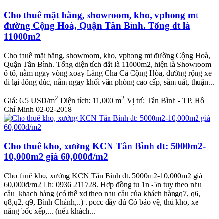
Cho thuê mặt bằng, showroom, kho, vphong mt
đường Cộng Hoà, Quận Tân Bình. Tổng dt là
11000m2
Cho thuê mặt bằng, showroom, kho, vphong mt đường Cộng Hoà,
Quận Tân Bình. Tổng diện tích đất là 11000m2, hiện là Showroom
ô tô, nằm ngay vòng xoay Lăng Cha Cả Cộng Hòa, đường rộng xe
đi lại đông đúc, nằm ngay khối văn phòng cao cấp, sầm uất, thuận...
2
2
Giá:
6.5 USD/m
Diện tích:
11,000 m
Vị trí:
Tân Bình - TP. Hồ
Chí Minh
02-02-2018
Cho thuê kho, xưởng KCN Tân Bình dt: 5000m2-
10,000m2 giá 60,000đ/m2
Cho thuê kho, xưởng KCN Tân Bình dt: 5000m2-10,000m2 giá
60,000đ/m2 Lh: 0936 211728. Hơp đồng tu 1n -5n tuy theo nhu
cầu khach hàng (có thể xd theo nhu cầu của khách hàngq7, q6,
q8,q2, q9, Bình Chánh,..) . pccc đầy đủ Có bảo vệ, thủ kho, xe
nâng bốc xếp,... (nếu khách...