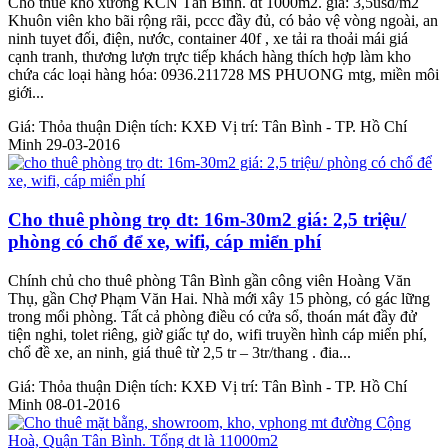
Cho thuê kho xường KCN Tân Bình. dt 1000m2. giá: 3,5usd/m2
Khuôn viên kho bãi rộng rãi, pccc đầy đủ, có bảo vệ vòng ngoài, an
ninh tuyet đối, điện, nước, container 40f , xe tải ra thoải mái giá
cạnh tranh, thương lượn trực tiếp khách hàng thích hợp làm kho
chứa các loại hàng hóa: 0936.211728 MS PHUONG mtg, miền môi
giới...
Giá:
Thỏa thuận
Diện tích:
KXĐ
Vị trí:
Tân Bình - TP. Hồ Chí
Minh
29-03-2016
Cho thuê phòng trọ dt: 16m-30m2 giá: 2,5 triệu/
phòng có chổ để xe, wifi, cáp miển phí
Chính chủ cho thuê phòng Tân Bình gần công viên Hoàng Văn
Thụ, gần Chợ Phạm Văn Hai. Nhà mới xây 15 phòng, có gác lững
trong mổi phòng. Tất cả phòng điều có cửa sổ, thoán mát đầy đử
tiện nghi, tolet riêng, giờ giấc tự do, wifi truyền hình cáp miển phí,
chổ đề xe, an ninh, giá thuê từ 2,5 tr – 3tr/thang . đia...
Giá:
Thỏa thuận
Diện tích:
KXĐ
Vị trí:
Tân Bình - TP. Hồ Chí
Minh
08-01-2016