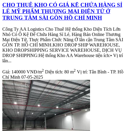
CHO THUÊ KHO CÓ GIÁ KỆ CHỨA HÀNG SỈ
LẺ MỸ PHẨM THƯƠNG MẠI ĐIỆN TỬ Ở
TRUNG TÂM SÀI GÒN HỒ CHÍ MINH
Công Ty AA Logistics Cho Thuê Hệ thống Kho Diện Tích Lớn
Nhỏ Có Ô Kệ Để Chứa Hàng Sỉ Lẻ, Hàng Bán Online Thương
Mại Điện Tử, Thực Phẩm Chức Năng Ở lân cận Trung Tâm SÀI
GÒN TP. HỒ CHÍ MINH.KHO DROP SHIP WAREHOUSE,
KHO DROPSHIPPING SERVICE WAREHOUSE, DỊCH VỤ
DROP SHIPPING:Hệ thống Kho AA Warehouse tiện ích:• Vị trí
lân...
2
2
Giá:
140000 VNĐ/m
Diện tích:
80 m
Vị trí:
Tân Bình - TP. Hồ
Chí Minh
07-05-2025