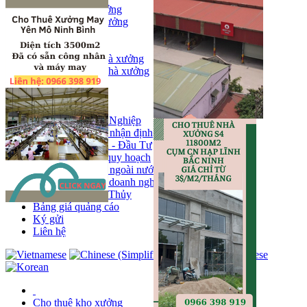
Bán kho, nhà xưởng
Bán kho xưởng
Kho
Mặt bằng
Cho thuê kho, nhà xưởng
Cho thuê nhà xưởng
Kho
Mặt bằng
Tin tức
Khu Công Nghiệp
Phân tích - nhận định
Chính sách - Đầu Tư
Thông tin quy hoạch
Thị trường ngoài nước
Hoạt động doanh nghiẹp
Tin Phong Thủy
Bảng giá quảng cáo
Ký gửi
Liên hệ
Cho thuê kho xưởng