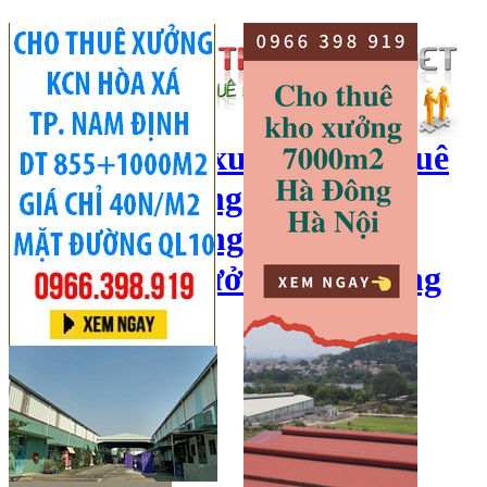
cho thuê kho xưởng, cho thuê
kho, kho xưởng hà nội, cho
thuê nhà xưởng, cho thuê
xưởng, kho xưởng hải dương
Hotline:
0966 398 919
Đăng nhập
|
Đăng ký
Đăng tin bán/cho thuê
Trang chủ