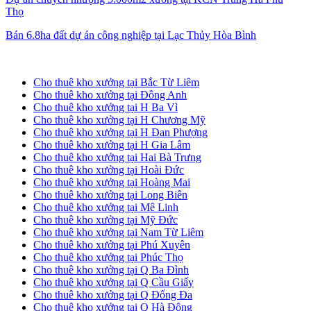
Thọ
Bán 6.8ha đất dự án công nghiệp tại Lạc Thủy Hòa Bình
Cho thuê kho xưởng tại Hà Nội
Cho thuê kho xưởng tại Bắc Từ Liêm
Cho thuê kho xưởng tại Đông Anh
Cho thuê kho xưởng tại H Ba Vì
Cho thuê kho xưởng tại H Chương Mỹ
Cho thuê kho xưởng tại H Đan Phượng
Cho thuê kho xưởng tại H Gia Lâm
Cho thuê kho xưởng tại Hai Bà Trưng
Cho thuê kho xưởng tại Hoài Đức
Cho thuê kho xưởng tại Hoàng Mai
Cho thuê kho xưởng tại Long Biên
Cho thuê kho xưởng tại Mê Linh
Cho thuê kho xưởng tại Mỹ Đức
Cho thuê kho xưởng tại Nam Từ Liêm
Cho thuê kho xưởng tại Phú Xuyên
Cho thuê kho xưởng tại Phúc Thọ
Cho thuê kho xưởng tại Q Ba Đình
Cho thuê kho xưởng tại Q Cầu Giấy
Cho thuê kho xưởng tại Q Đống Đa
Cho thuê kho xưởng tại Q Hà Đông