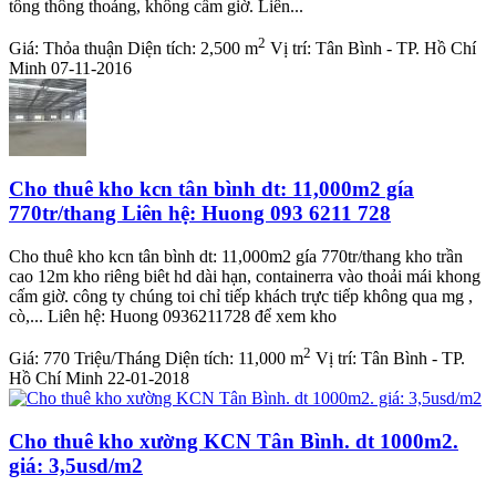
tông thông thoáng, không cấm giờ. Liên...
2
Giá:
Thỏa thuận
Diện tích:
2,500 m
Vị trí:
Tân Bình - TP. Hồ Chí
Minh
07-11-2016
Cho thuê kho kcn tân bình dt: 11,000m2 gía
770tr/thang Liên hệ: Huong 093 6211 728
Cho thuê kho kcn tân bình dt: 11,000m2 gía 770tr/thang kho trần
cao 12m kho riêng biêt hd dài hạn, containerra vào thoải mái khong
cấm giờ. công ty chúng toi chỉ tiếp khách trực tiếp không qua mg ,
cò,... Liên hệ: Huong 0936211728 để xem kho
2
Giá:
770 Triệu/Tháng
Diện tích:
11,000 m
Vị trí:
Tân Bình - TP.
Hồ Chí Minh
22-01-2018
Cho thuê kho xường KCN Tân Bình. dt 1000m2.
giá: 3,5usd/m2