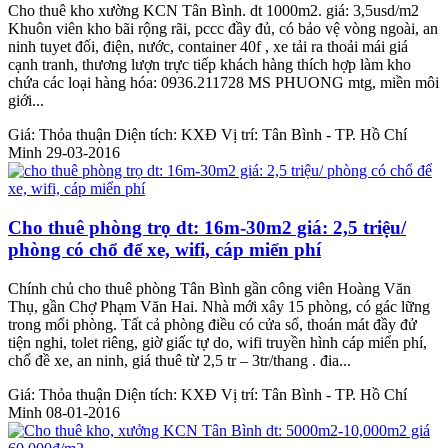
Cho thuê kho xường KCN Tân Bình. dt 1000m2. giá: 3,5usd/m2
Khuôn viên kho bãi rộng rãi, pccc đầy đủ, có bảo vệ vòng ngoài, an
ninh tuyet đối, điện, nước, container 40f , xe tải ra thoải mái giá
cạnh tranh, thương lượn trực tiếp khách hàng thích hợp làm kho
chứa các loại hàng hóa: 0936.211728 MS PHUONG mtg, miền môi
giới...
Giá:
Thỏa thuận
Diện tích:
KXĐ
Vị trí:
Tân Bình - TP. Hồ Chí
Minh
29-03-2016
Cho thuê phòng trọ dt: 16m-30m2 giá: 2,5 triệu/
phòng có chổ để xe, wifi, cáp miển phí
Chính chủ cho thuê phòng Tân Bình gần công viên Hoàng Văn
Thụ, gần Chợ Phạm Văn Hai. Nhà mới xây 15 phòng, có gác lững
trong mổi phòng. Tất cả phòng điều có cửa sổ, thoán mát đầy đử
tiện nghi, tolet riêng, giờ giấc tự do, wifi truyền hình cáp miển phí,
chổ đề xe, an ninh, giá thuê từ 2,5 tr – 3tr/thang . đia...
Giá:
Thỏa thuận
Diện tích:
KXĐ
Vị trí:
Tân Bình - TP. Hồ Chí
Minh
08-01-2016