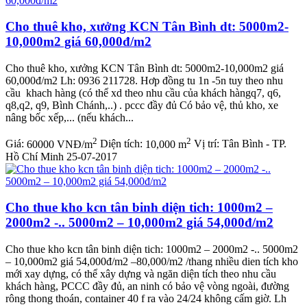
Cho thuê kho, xưởng KCN Tân Bình dt: 5000m2-
10,000m2 giá 60,000đ/m2
Cho thuê kho, xưởng KCN Tân Bình dt: 5000m2-10,000m2 giá
60,000đ/m2 Lh: 0936 211728. Hơp đồng tu 1n -5n tuy theo nhu
cầu khach hàng (có thể xd theo nhu cầu của khách hàngq7, q6,
q8,q2, q9, Bình Chánh,..) . pccc đầy đủ Có bảo vệ, thủ kho, xe
nâng bốc xếp,... (nếu khách...
2
2
Giá:
60000 VNĐ/m
Diện tích:
10,000 m
Vị trí:
Tân Bình - TP.
Hồ Chí Minh
25-07-2017
Cho thue kho kcn tân binh diện tich: 1000m2 –
2000m2 -.. 5000m2 – 10,000m2 giá 54,000đ/m2
Cho thue kho kcn tân binh diện tich: 1000m2 – 2000m2 -.. 5000m2
– 10,000m2 giá 54,000đ/m2 –80,000/m2 /thang nhiều dien tích kho
mới xay dựng, có thể xây dựng và ngăn diện tích theo nhu cầu
khách hàng, PCCC đầy đủ, an ninh có bảo vệ vòng ngoài, đường
rông thong thoán, container 40 f ra vào 24/24 không cấm giờ. Lh