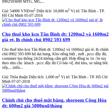
0902593699 MTG, MG,...
2
2
Giá:
54000 VNĐ/m
Diện tích:
10,000 m
Vị trí:
Tân Bình - TP.
Hồ Chí Minh
05-07-2016
Cho thuê kho kcn Tân Bình dt: 1200m2 và 1600m2
giá rẻ, lh chính chủ 0902 593 699
Cho thuê kho kcn Tân Bình dt: 1200m2 và 1600m2 giá rẻ, lh chính
chủ 0902 593 699 hd dai hang, Kho riêng biệt , mới , pccc đầy đủ,
container luu thông 24/24 không cấm giờ. Hơp đồng tu 1n -5n tuy
theo nhu cầu khach . pccc đầy đủ Có bảo vệ, thủ kho, xe nâng bốc
xếp,... (nếu...
2
Giá:
Thỏa thuận
Diện tích:
1,600 m
Vị trí:
Tân Bình - TP. Hồ Chí
Minh
07-07-2018
Chính chủ cho thuê mặt bằng, shoroom Cộng Hòa
dt: 600m2 giá 5000usd/tháng