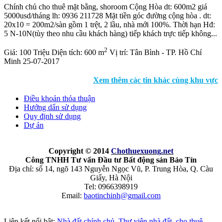
Chính chủ cho thuê mặt bằng, shoroom Cộng Hòa dt: 600m2 giá
5000usd/tháng lh: 0936 211728 Mặt tiền góc đường cộng hòa . dt:
20x10 = 200m2/sàn gồm 1 trệt, 2 lầu, nhà mới 100%. Thời hạn Hđ:
5 N-10N(tùy theo nhu cầu khách hàng) tiếp khách trực tiếp không...
2
Giá:
100 Triệu
Diện tích:
600 m
Vị trí:
Tân Bình - TP. Hồ Chí
Minh
25-07-2017
Xem thêm các tin khác cùng khu vực
Điều khoản thỏa thuận
Hướng dẩn sử dụng
Quy định sử dụng
Dự án
Copyright © 2014
Chothuexuong
.net
Công TNHH Tư vấn Đầu tư Bất động sản Bảo Tín
Địa chỉ: số 14, ngõ 143 Nguyễn Ngọc Vũ, P. Trung Hòa, Q. Càu
Giấy, Hà Nội
Tel: 0966398919
Email:
baotinchinh@gmail.com
Liên kết nổi bật:
Nhà đất chính chủ
,
Thư viện nhà đất
,
cho thuê