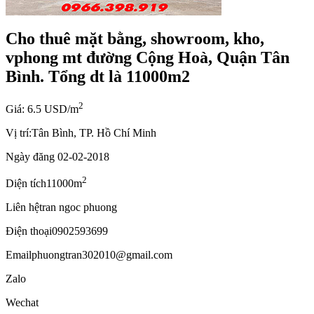
Cho thuê mặt bằng, showroom, kho,
vphong mt đường Cộng Hoà, Quận Tân
Bình. Tổng dt là 11000m2
2
Giá: 6.5 USD/m
Vị trí:
Tân Bình, TP. Hồ Chí Minh
Ngày đăng
02-02-2018
2
Diện tích
11000m
Liên hệ
tran ngoc phuong
Điện thoại
0902593699
Email
phuongtran302010@gmail.com
Zalo
Wechat