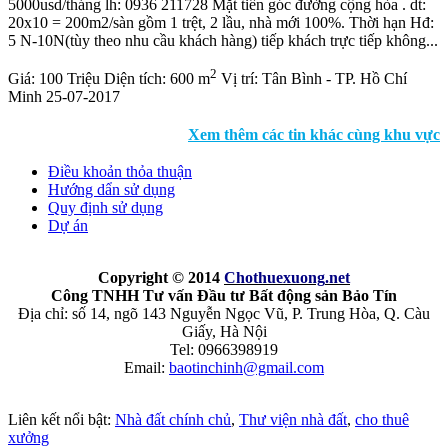
5000usd/tháng lh: 0936 211728 Mặt tiền góc đường cộng hòa . dt:
20x10 = 200m2/sàn gồm 1 trệt, 2 lầu, nhà mới 100%. Thời hạn Hđ:
5 N-10N(tùy theo nhu cầu khách hàng) tiếp khách trực tiếp không...
2
Giá:
100 Triệu
Diện tích:
600 m
Vị trí:
Tân Bình - TP. Hồ Chí
Minh
25-07-2017
Xem thêm các tin khác cùng khu vực
Điều khoản thỏa thuận
Hướng dẩn sử dụng
Quy định sử dụng
Dự án
Copyright © 2014
Chothuexuong
.net
Công TNHH Tư vấn Đầu tư Bất động sản Bảo Tín
Địa chỉ: số 14, ngõ 143 Nguyễn Ngọc Vũ, P. Trung Hòa, Q. Càu
Giấy, Hà Nội
Tel: 0966398919
Email:
baotinchinh@gmail.com
Liên kết nổi bật:
Nhà đất chính chủ
,
Thư viện nhà đất
,
cho thuê
xưởng