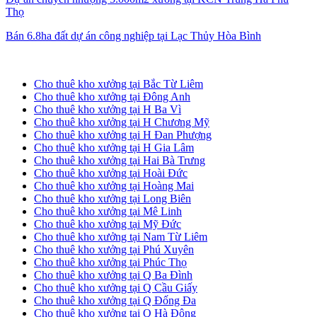
Thọ
Bán 6.8ha đất dự án công nghiệp tại Lạc Thủy Hòa Bình
Cho thuê kho xưởng tại Hà Nội
Cho thuê kho xưởng tại Bắc Từ Liêm
Cho thuê kho xưởng tại Đông Anh
Cho thuê kho xưởng tại H Ba Vì
Cho thuê kho xưởng tại H Chương Mỹ
Cho thuê kho xưởng tại H Đan Phượng
Cho thuê kho xưởng tại H Gia Lâm
Cho thuê kho xưởng tại Hai Bà Trưng
Cho thuê kho xưởng tại Hoài Đức
Cho thuê kho xưởng tại Hoàng Mai
Cho thuê kho xưởng tại Long Biên
Cho thuê kho xưởng tại Mê Linh
Cho thuê kho xưởng tại Mỹ Đức
Cho thuê kho xưởng tại Nam Từ Liêm
Cho thuê kho xưởng tại Phú Xuyên
Cho thuê kho xưởng tại Phúc Thọ
Cho thuê kho xưởng tại Q Ba Đình
Cho thuê kho xưởng tại Q Cầu Giấy
Cho thuê kho xưởng tại Q Đống Đa
Cho thuê kho xưởng tại Q Hà Đông