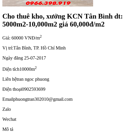
Cho thuê kho, xưởng KCN Tân Bình dt:
5000m2-10,000m2 giá 60,000đ/m2
2
Giá: 60000 VNĐ/m
Vị trí:
Tân Bình, TP. Hồ Chí Minh
Ngày đăng
25-07-2017
2
Diện tích
10000m
Liên hệ
tran ngoc phuong
Điện thoại
0902593699
Email
phuongtran302010@gmail.com
Zalo
Wechat
Mô tả