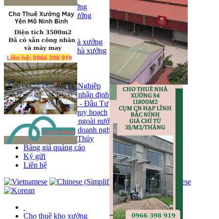
Bán kho, nhà xưởng
Bán kho xưởng
Kho
Mặt bằng
Cho thuê kho, nhà xưởng
Cho thuê nhà xưởng
Kho
Mặt bằng
Tin tức
Khu Công Nghiệp
Phân tích - nhận định
Chính sách - Đầu Tư
Thông tin quy hoạch
Thị trường ngoài nước
Hoạt động doanh nghiẹp
Tin Phong Thủy
Bảng giá quảng cáo
Ký gửi
Liên hệ
Cho thuê kho xưởng