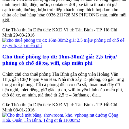
ninh tuyet đối, điện, nước, container 40f , xe tải ra thoải mái giá
cạnh tranh, thương lượn trực tiếp khách hàng thích hợp làm kho
chứa các loại hàng hóa: 0936.211728 MS PHUONG mtg, miền môi
giới...
Giá:
Thỏa thuận
Diện tích:
KXĐ
Vị trí:
Tân Bình - TP. Hồ Chí
Minh
29-03-2016
Cho thuê phòng trọ dt: 16m-30m2 giá: 2,5 triệu/
phòng có chổ để xe, wifi, cáp miển phí
Chính chủ cho thuê phòng Tân Bình gần công viên Hoàng Văn
Thụ, gần Chợ Phạm Văn Hai. Nhà mới xây 15 phòng, có gác lững
trong mổi phòng. Tất cả phòng điều có cửa sổ, thoán mát đầy đử
tiện nghi, tolet riêng, giờ giấc tự do, wifi truyền hình cáp miển phí,
chổ đề xe, an ninh, giá thuê từ 2,5 tr – 3tr/thang . đia...
Giá:
Thỏa thuận
Diện tích:
KXĐ
Vị trí:
Tân Bình - TP. Hồ Chí
Minh
08-01-2016