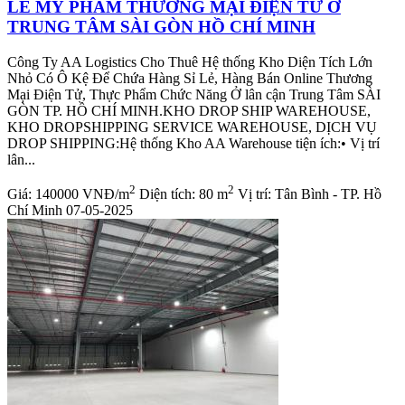
LẺ MỸ PHẨM THƯƠNG MẠI ĐIỆN TỬ Ở
TRUNG TÂM SÀI GÒN HỒ CHÍ MINH
Công Ty AA Logistics Cho Thuê Hệ thống Kho Diện Tích Lớn
Nhỏ Có Ô Kệ Để Chứa Hàng Sỉ Lẻ, Hàng Bán Online Thương
Mại Điện Tử, Thực Phẩm Chức Năng Ở lân cận Trung Tâm SÀI
GÒN TP. HỒ CHÍ MINH.KHO DROP SHIP WAREHOUSE,
KHO DROPSHIPPING SERVICE WAREHOUSE, DỊCH VỤ
DROP SHIPPING:Hệ thống Kho AA Warehouse tiện ích:• Vị trí
lân...
2
2
Giá:
140000 VNĐ/m
Diện tích:
80 m
Vị trí:
Tân Bình - TP. Hồ
Chí Minh
07-05-2025