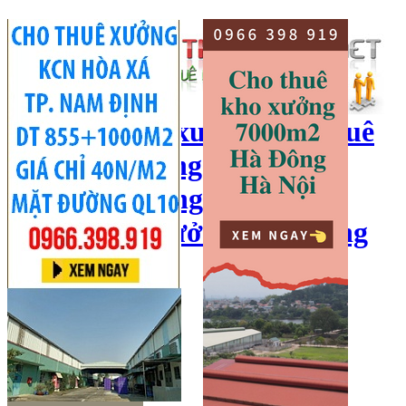
cho thuê kho xưởng, cho thuê
kho, kho xưởng hà nội, cho
thuê nhà xưởng, cho thuê
xưởng, kho xưởng hải dương
Hotline:
0966 398 919
Đăng nhập
|
Đăng ký
Đăng tin bán/cho thuê
Trang chủ