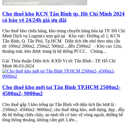
Cho thuê kho KCN Tân Bình tp. Hồ Chí Minh 2024
có bảo vệ 24/24h giá ưu đãi
Cho thuê kho chứa hàng, kho trung chuyển hàng hóa tại TP. Hồ Chí
Minh Dịch vụ Logistics trọn gói tại Khu vực: Đường số 1, KCN
Tân Bình, Q. Tân Phú, Tp.HCM Diện tích lớn nhỏ theo nhu cầu
từ: 100m2 200m2, 250m2, 500m2....đến 2500m2 - Kho cao 12m,
thoáng mát, kho được trang bị hệ thống PCCC. Chúng...
Giá:
Thỏa thuận
Diện tích:
KXĐ
Vị trí:
Tân Bình - TP. Hồ Chí
Minh
06-03-2024
Cho thuê kho mới tại Tân Bình TP.HCM 2500m2-
4500m2- 9000m2
Cho thuê gấp 3 kho trống tại Tân Bình với diện tích lần lượt là :
2500m2- 4500m2- 9000m2, cho thuê từng kho, mới dựng, đẹp , đầy
đủ hệ thống chữa cháy, an ninh tốt có bảo vệ vòng ngoài, đường bê
tông thông thoáng, không cấm giờ. Liên...