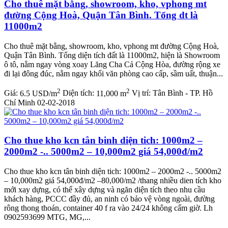
Cho thuê mặt bằng, showroom, kho, vphong mt
đường Cộng Hoà, Quận Tân Bình. Tổng dt là
11000m2
Cho thuê mặt bằng, showroom, kho, vphong mt đường Cộng Hoà,
Quận Tân Bình. Tổng diện tích đất là 11000m2, hiện là Showroom
ô tô, nằm ngay vòng xoay Lăng Cha Cả Cộng Hòa, đường rộng xe
đi lại đông đúc, nằm ngay khối văn phòng cao cấp, sầm uất, thuận...
2
2
Giá:
6.5 USD/m
Diện tích:
11,000 m
Vị trí:
Tân Bình - TP. Hồ
Chí Minh
02-02-2018
Cho thue kho kcn tân binh diện tich: 1000m2 –
2000m2 -.. 5000m2 – 10,000m2 giá 54,000đ/m2
Cho thue kho kcn tân binh diện tich: 1000m2 – 2000m2 -.. 5000m2
– 10,000m2 giá 54,000đ/m2 –80,000/m2 /thang nhiều dien tích kho
mới xay dựng, có thể xây dựng và ngăn diện tích theo nhu cầu
khách hàng, PCCC đầy đủ, an ninh có bảo vệ vòng ngoài, đường
rông thong thoán, container 40 f ra vào 24/24 không cấm giờ. Lh
0902593699 MTG, MG,...