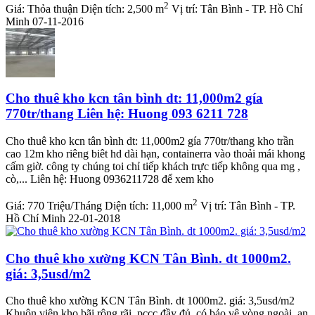
2
Giá:
Thỏa thuận
Diện tích:
2,500 m
Vị trí:
Tân Bình - TP. Hồ Chí
Minh
07-11-2016
Cho thuê kho kcn tân bình dt: 11,000m2 gía
770tr/thang Liên hệ: Huong 093 6211 728
Cho thuê kho kcn tân bình dt: 11,000m2 gía 770tr/thang kho trần
cao 12m kho riêng biêt hd dài hạn, containerra vào thoải mái khong
cấm giờ. công ty chúng toi chỉ tiếp khách trực tiếp không qua mg ,
cò,... Liên hệ: Huong 0936211728 để xem kho
2
Giá:
770 Triệu/Tháng
Diện tích:
11,000 m
Vị trí:
Tân Bình - TP.
Hồ Chí Minh
22-01-2018
Cho thuê kho xường KCN Tân Bình. dt 1000m2.
giá: 3,5usd/m2
Cho thuê kho xường KCN Tân Bình. dt 1000m2. giá: 3,5usd/m2
Khuôn viên kho bãi rộng rãi, pccc đầy đủ, có bảo vệ vòng ngoài, an